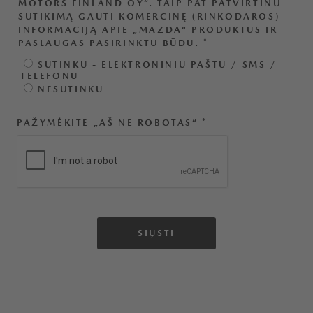
MOTORS FINLAND OY“. TAIP PAT PATVIRTINU
SUTIKIMĄ GAUTI KOMERCINĘ (RINKODAROS)
INFORMACIJĄ APIE „MAZDA“ PRODUKTUS IR
PASLAUGAS PASIRINKTU BŪDU.
*
SUTINKU - ELEKTRONINIU PAŠTU / SMS /
TELEFONU
NESUTINKU
PAŽYMĖKITE „AŠ NE ROBOTAS“
*