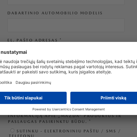
DABARTINIO AUTOMOBILIO MODELIS
EL. PAŠTO ADRESAS
*
TELEFONO NUMERIS
*
SUTINKU, KAD MANO ASMENS DUOMENYS
BŪTŲ TVARKOMI IR NAUDOJAMI „INCHCAPE
MOTORS FINLAND OY“. TAIP PAT PATVIRTINU
SUTIKIMĄ GAUTI KOMERCINĘ (RINKODAROS)
INFORMACIJĄ APIE „MAZDA“ PRODUKTUS IR
PASLAUGAS PASIRINKTU BŪDU.
*
SUTINKU - ELEKTRONINIU PAŠTU / SMS /
TELEFONU