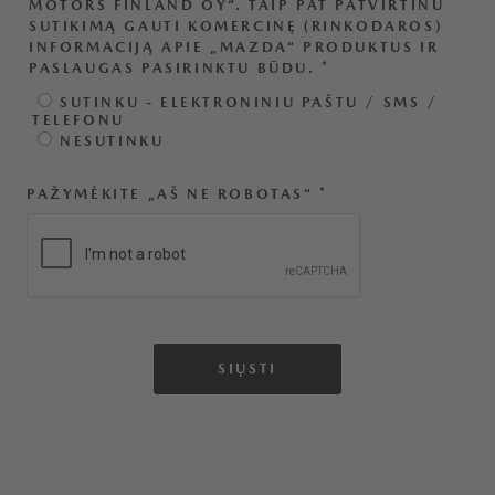
MOTORS FINLAND OY“. TAIP PAT PATVIRTINU
SUTIKIMĄ GAUTI KOMERCINĘ (RINKODAROS)
INFORMACIJĄ APIE „MAZDA“ PRODUKTUS IR
PASLAUGAS PASIRINKTU BŪDU.
*
SUTINKU - ELEKTRONINIU PAŠTU / SMS /
TELEFONU
NESUTINKU
PAŽYMĖKITE „AŠ NE ROBOTAS“
*