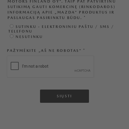
MOTORS FINLAND OY“. TAIP PAT PATVIRTINU
SUTIKIMĄ GAUTI KOMERCINĘ (RINKODAROS)
INFORMACIJĄ APIE „MAZDA“ PRODUKTUS IR
PASLAUGAS PASIRINKTU BŪDU.
*
SUTINKU - ELEKTRONINIU PAŠTU / SMS /
TELEFONU
NESUTINKU
PAŽYMĖKITE „AŠ NE ROBOTAS“
*