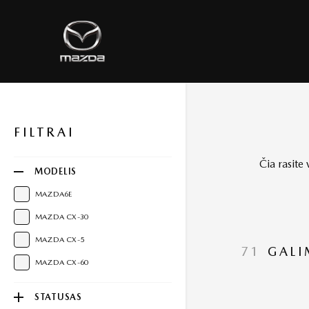
FILTRAI
Čia rasite
MODELIS
MAZDA6E
MAZDA CX-30
MAZDA CX-5
71
GALI
MAZDA CX-60
STATUSAS