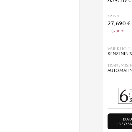
SKYACTIV G
KAINA
27,690 €
31,790 €
VARIKLIO T
TRANSMISIJ
AUTOMATI
DAU
INFOR