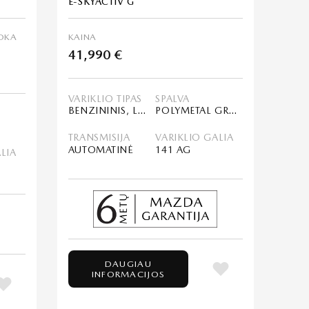
E-SKYACTIV G
OKA
KAINA
41,990 €
VARIKLIO TIPAS
SPALVA
BENZININIS, LENGVASIS HIBRIDAS (MHEV)
POLYMETAL GRAY
TRANSMISIJA
VARIKLIO GALIA
AUTOMATINĖ
141 AG
LIA
DAUGIAU
INFORMACIJOS