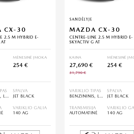
SANDĖLYJE
 CX-30
MAZDA CX-30
E 2.5 M HYBRID E-
CENTRE-LINE 2.5 M HYBRID E-
 AT
SKYACTIV G AT
MĖNESINĖ ĮMOKA
KAINA
MĖNESINĖ ĮM
254 €
27,690 €
254 €
31,790 €
IPAS
SPALVA
VARIKLIO TIPAS
SPALVA
BENZININIS, LENGVASIS HIBRIDAS (MHEV)
JET BLACK
BENZININIS, LENGVASIS HIBRIDAS (MHEV)
JET BLACK
A
VARIKLIO GALIA
TRANSMISIJA
VARIKLIO GA
NĖ
140 AG
AUTOMATINĖ
140 AG