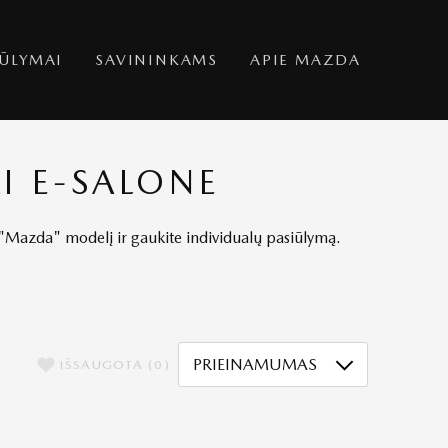
IŪLYMAI
SAVININKAMS
APIE MAZDA
I E-SALONE
į "Mazda" modelį ir gaukite individualų pasiūlymą.
PRIEINAMUMAS
IŠSAUGOTA
(0)