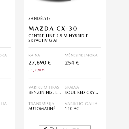
SANDĖLYJE
MAZDA CX-30
CENTRE-LINE 2.5 M HYBRID E-
SKYACTIV G AT
OKA
KAINA
MĖNESINĖ ĮMOKA
27,690 €
254 €
31,790 €
VARIKLIO TIPAS
SPALVA
BENZININIS, LENGVASIS HIBRIDAS (MHEV)
SOUL RED CRYSTAL
LIA
TRANSMISIJA
VARIKLIO GALIA
AUTOMATINĖ
140 AG