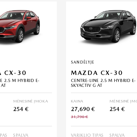
SANDĖLYJE
 CX-30
MAZDA CX-30
E 2.5 M HYBRID E-
CENTRE-LINE 2.5 M HYBRID E-
 AT
SKYACTIV G AT
MĖNESINĖ ĮMOKA
KAINA
MĖNESINĖ ĮM
254 €
27,690 €
254 €
31,790 €
IPAS
SPALVA
VARIKLIO TIPAS
SPALVA