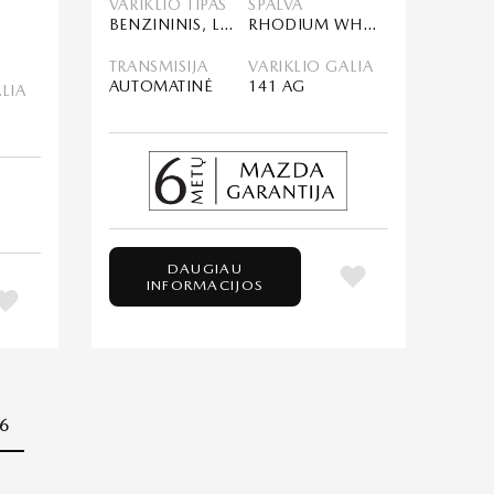
VARIKLIO TIPAS
SPALVA
BENZININIS, LENGVASIS HIBRIDAS (MHEV)
RHODIUM WHITE
TRANSMISIJA
VARIKLIO GALIA
AUTOMATINĖ
141 AG
LIA
DAUGIAU
INFORMACIJOS
6