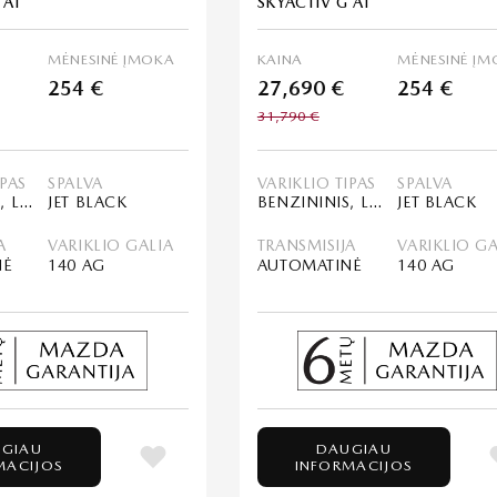
 AT
SKYACTIV G AT
MĖNESINĖ ĮMOKA
KAINA
MĖNESINĖ ĮM
254 €
27,690 €
254 €
31,790 €
IPAS
SPALVA
VARIKLIO TIPAS
SPALVA
BENZININIS, LENGVASIS HIBRIDAS (MHEV)
JET BLACK
BENZININIS, LENGVASIS HIBRIDAS (MHEV)
JET BLACK
A
VARIKLIO GALIA
TRANSMISIJA
VARIKLIO GA
NĖ
140 AG
AUTOMATINĖ
140 AG
GIAU
DAUGIAU
MACIJOS
INFORMACIJOS