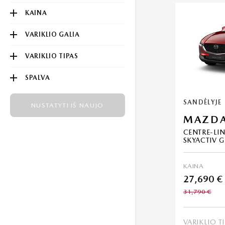
KAINA
VARIKLIO GALIA
VARIKLIO TIPAS
SPALVA
SANDĖLYJE
NUSTATYTI IŠ NAUJO
MAZDA
CENTRE-LIN
SKYACTIV G
KAINA
27,690 €
31,790 €
VARIKLIO T