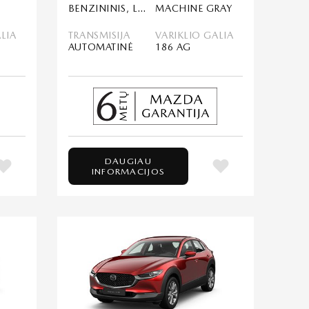
BENZININIS, LENGVASIS HIBRIDAS (MHEV)
MACHINE GRAY
LIA
TRANSMISIJA
VARIKLIO GALIA
AUTOMATINĖ
186 AG
DAUGIAU
INFORMACIJOS