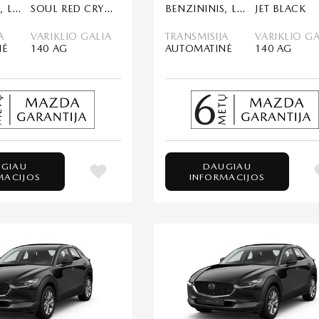
BENZININIS, LENGVASIS HIBRIDAS (MHEV)
SOUL RED CRYSTAL
BENZININIS, LENGVASIS HIBRIDAS (MHEV)
JET BLACK
A
VARIKLIO GALIA
TRANSMISIJA
VARIKLIO GA
NĖ
140 AG
AUTOMATINĖ
140 AG
GIAU
DAUGIAU
MACIJOS
INFORMACIJOS