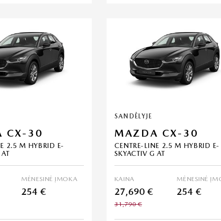
SANDĖLYJE
 CX-30
MAZDA CX-30
E 2.5 M HYBRID E-
CENTRE-LINE 2.5 M HYBRID E-
 AT
SKYACTIV G AT
MĖNESINĖ ĮMOKA
KAINA
MĖNESINĖ ĮM
254 €
27,690 €
254 €
31,790 €