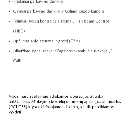
Priekiniai parkavimo davikliai
Galiniai parkavimo davikliai ir Galinio vaizdo kamera
Tolimųjų šviesų kontrolės sistema „High Beam Control“
(HBC)
Įspėjimas apie atstumą ir greitį (DSA)
Įsilaužimo signalizacija ir Pagalbos skambučio funkcija „E-
Call“
Visos mūsų svetainėje atliekamos operacijos atitinka
aukščiausius Mokėjimo kortelių duomenų apsaugos standartus
(PCI DSS) ir yra užšifruojamos iš karto, kai tik pateikiamos
vykdyti.