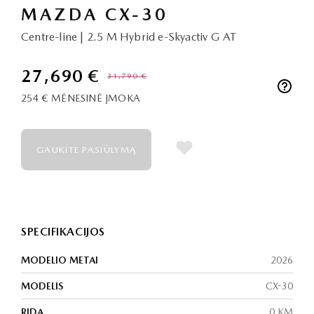
MAZDA CX-30
Centre-line | 2.5 M Hybrid e-Skyactiv G AT
27,690 €
31,790 €
254 €
MĖNESINĖ ĮMOKA
GAUKITE PASIŪLYMĄ
SPECIFIKACIJOS
MODELIO METAI
2026
MODELIS
CX-30
RIDA
0 KM