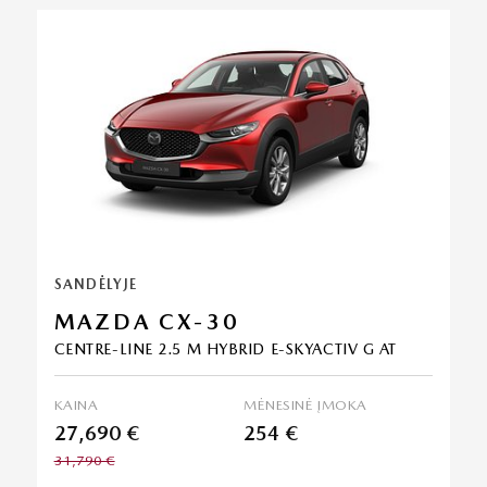
SANDĖLYJE
MAZDA CX-30
CENTRE-LINE 2.5 M HYBRID E-SKYACTIV G AT
KAINA
MĖNESINĖ ĮMOKA
27,690 €
254 €
31,790 €