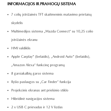
INFORMACIJOS IR PRAMOGŲ SISTEMA
7 colių įstrižainės TFT skaitmeninis matavimo prietaisų
skydelis
Multimedijos sistema „Mazda Connect“ su 10,25 colio
įstrižainės ekranu
HMI valdiklis
Apple Carplay" (belaidis), „Android Auto" (belaidis),
„Amazon Alexa“ funkcinę programą
8 garsiakalbių garso sistema
Ryšio paslaugos su „Car Finder” funkcija
Projekcinis ekranas ant priekinio stiklo
Hibridinė navigacijos sistema
2 x USB C prievadas ir 12 V lizdas