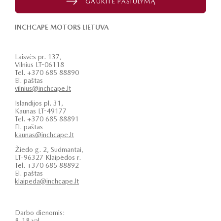
GAUKITE PASIŪLYMĄ
INCHCAPE MOTORS LIETUVA
Laisvės pr. 137,
Vilnius LT-06118
Tel. +370 685 88890
El. paštas
vilnius@inchcape.lt
Islandijos pl. 31,
Kaunas LT-49177
Tel. +370 685 88891
El. paštas
kaunas@inchcape.lt
Žiedo g. 2, Sudmantai,
LT-96327 Klaipėdos r.
Tel. +370 685 88892
El. paštas
klaipeda@inchcape.lt
Darbo dienomis:
8-18 val.