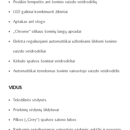
Posūkio lemputės ant šoninio vaizdo veidrodėlių
LED galiniai kombinuoti žibintai
Aptakas ant stogo
„Chrome“ stiliaus šoninių langų apvadai
Elektra reguliuojami automatiškai užlenkiami šildomi šoninio
vaizdo veidrodėliai
Kėbulo spalvos šoniniai veidrodėliai
Automatiškai temdomas šoninis vairuotojo vaizdo veidrodėlis
VIDUS
Tekstilinės sėdynės
Priekinių sėdynių šildytuvai
Pilkos („Grey“) spalvos salono lubos
Rankomis reguliuojamas vairuotojo sėdynės aukštis ir posvyrio