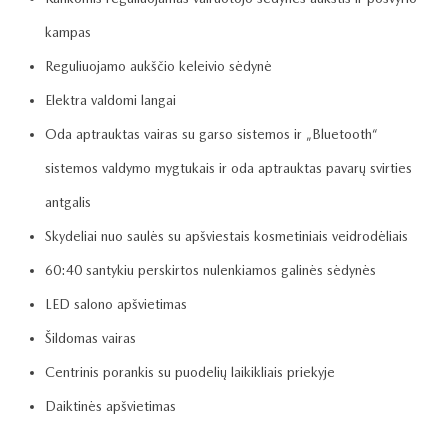
kampas
Reguliuojamo aukščio keleivio sėdynė
Elektra valdomi langai
Oda aptrauktas vairas su garso sistemos ir „Bluetooth“
sistemos valdymo mygtukais ir oda aptrauktas pavarų svirties
antgalis
Skydeliai nuo saulės su apšviestais kosmetiniais veidrodėliais
60:40 santykiu perskirtos nulenkiamos galinės sėdynės
LED salono apšvietimas
Šildomas vairas
Centrinis porankis su puodelių laikikliais priekyje
Daiktinės apšvietimas