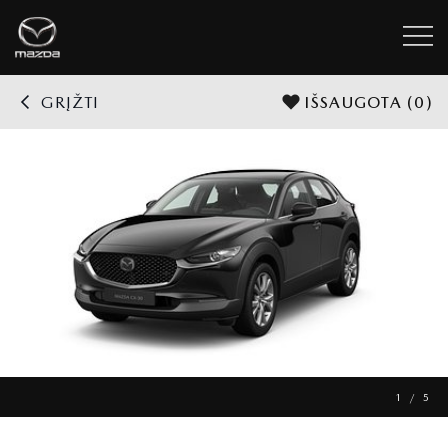
GRĮŽTI
IŠSAUGOTA
(0)
1 / 5