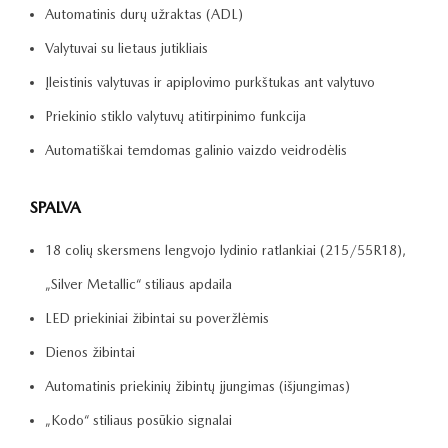
Automatinis durų užraktas (ADL)
Valytuvai su lietaus jutikliais
Įleistinis valytuvas ir apiplovimo purkštukas ant valytuvo
Priekinio stiklo valytuvų atitirpinimo funkcija
Automatiškai temdomas galinio vaizdo veidrodėlis
SPALVA
18 colių skersmens lengvojo lydinio ratlankiai (215/55R18),
„Silver Metallic“ stiliaus apdaila
LED priekiniai žibintai su poveržlėmis
Dienos žibintai
Automatinis priekinių žibintų įjungimas (išjungimas)
„Kodo“ stiliaus posūkio signalai