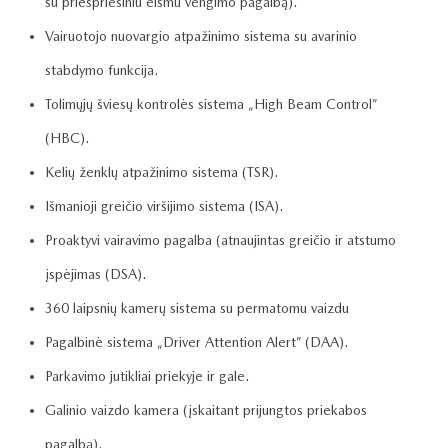
su priešpriešiniu eismu vengimo pagalbą).
Vairuotojo nuovargio atpažinimo sistema su avarinio
stabdymo funkcija.
Tolimųjų šviesų kontrolės sistema „High Beam Control”
(HBC).
Kelių ženklų atpažinimo sistema (TSR).
Išmanioji greičio viršijimo sistema (ISA).
Proaktyvi vairavimo pagalba (atnaujintas greičio ir atstumo
įspėjimas (DSA).
360 laipsnių kamerų sistema su permatomu vaizdu
Pagalbinė sistema „Driver Attention Alert” (DAA).
Parkavimo jutikliai priekyje ir gale.
Galinio vaizdo kamera (įskaitant prijungtos priekabos
pagalbą).