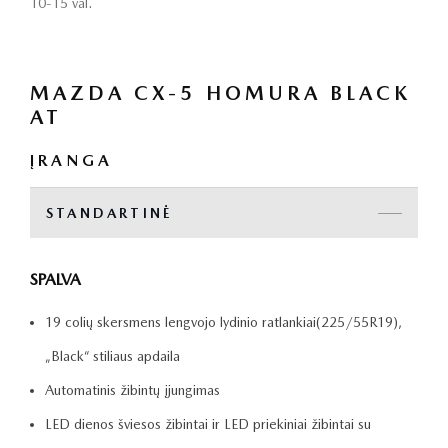
10-15 val.
MAZDA CX-5 HOMURA BLACK
AT
ĮRANGA
STANDARTINĖ
SPALVA
19 colių skersmens lengvojo lydinio ratlankiai(225/55R19),
„Black“ stiliaus apdaila
Automatinis žibintų įjungimas
LED dienos šviesos žibintai ir LED priekiniai žibintai su