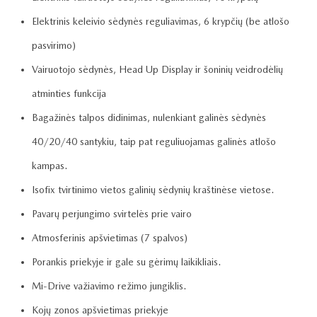
Elektrinis keleivio sėdynės reguliavimas, 6 krypčių (be atlošo
pasvirimo)
Vairuotojo sėdynės, Head Up Display ir šoninių veidrodėlių
atminties funkcija
Bagažinės talpos didinimas, nulenkiant galinės sėdynės
40/20/40 santykiu, taip pat reguliuojamas galinės atlošo
kampas.
Isofix tvirtinimo vietos galinių sėdynių kraštinėse vietose.
Pavarų perjungimo svirtelės prie vairo
Atmosferinis apšvietimas (7 spalvos)
Porankis priekyje ir gale su gėrimų laikikliais.
Mi-Drive važiavimo režimo jungiklis.
Kojų zonos apšvietimas priekyje