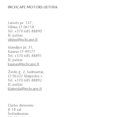
INCHCAPE MOTORS LIETUVA
Laisvės pr. 137,
Vilnius LT-06118
Tel. +370 685 88890
El. paštas
vilnius@inchcape.lt
Islandijos pl. 31,
Kaunas LT-49177
Tel. +370 685 88891
El. paštas
kaunas@inchcape.lt
Žiedo g. 2, Sudmantai,
LT-96327 Klaipėdos r.
Tel. +370 685 88892
El. paštas
klaipeda@inchcape.lt
Darbo dienomis:
8-18 val.
Šeštadieniais: