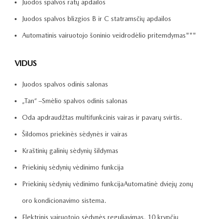
Juodos spalvos ratų apdailos
Juodos spalvos blizgios B ir C statramsčių apdailos
Automatinis vairuotojo šoninio veidrodėlio pritemdymas"""
VIDUS
Juodos spalvos odinis salonas
„Tan“ –Smėlio spalvos odinis salonas
Oda apdraudžtas multifunkcinis vairas ir pavarų svirtis.
Šildomos priekinės sėdynės ir vairas
Kraštinių galinių sėdynių šildymas
Priekinių sėdynių vėdinimo funkcija
Priekinių sėdynių vėdinimo funkcijaAutomatinė dviejų zonų
oro kondicionavimo sistema.
Elektrinis vairuotojo sėdynės reguliavimas, 10 krypčių