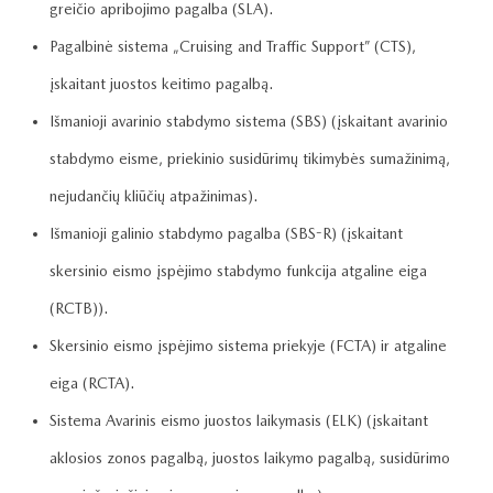
greičio apribojimo pagalba (SLA).
Pagalbinė sistema „Cruising and Traffic Support” (CTS),
įskaitant juostos keitimo pagalbą.
Išmanioji avarinio stabdymo sistema (SBS) (įskaitant avarinio
stabdymo eisme, priekinio susidūrimų tikimybės sumažinimą,
nejudančių kliūčių atpažinimas).
Išmanioji galinio stabdymo pagalba (SBS-R) (įskaitant
skersinio eismo įspėjimo stabdymo funkcija atgaline eiga
(RCTB)).
Skersinio eismo įspėjimo sistema priekyje (FCTA) ir atgaline
eiga (RCTA).
Sistema Avarinis eismo juostos laikymasis (ELK) (įskaitant
aklosios zonos pagalbą, juostos laikymo pagalbą, susidūrimo