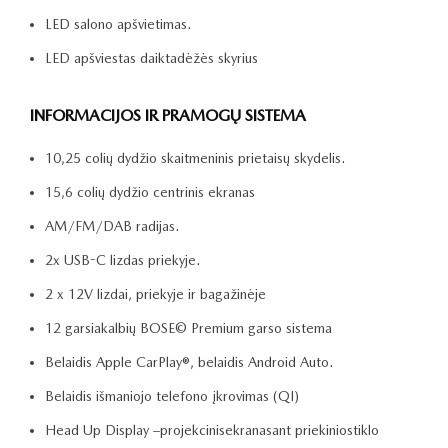
LED salono apšvietimas.
LED apšviestas daiktadėžės skyrius
INFORMACIJOS IR PRAMOGŲ SISTEMA
10,25 colių dydžio skaitmeninis prietaisų skydelis.
15,6 colių dydžio centrinis ekranas
AM/FM/DAB radijas.
2x USB-C lizdas priekyje.
2 x 12V lizdai, priekyje ir bagažinėje
12 garsiakalbių BOSE© Premium garso sistema
Belaidis Apple CarPlay®, belaidis Android Auto.
Belaidis išmaniojo telefono įkrovimas (QI)
Head Up Display –projekcinisekranasant priekiniostiklo