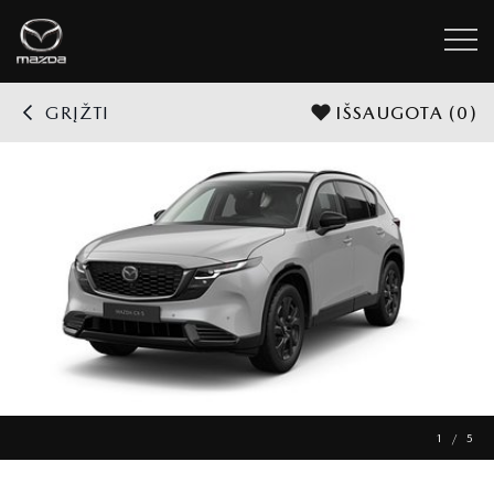
GRĮŽTI
IŠSAUGOTA
(0)
1 / 5