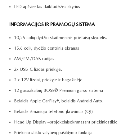
LED apšviestas daiktadėžės skyrius
INFORMACIJOS IR PRAMOGŲ SISTEMA
10,25 colių dydžio skaitmeninis prietaisų skydelis.
15,6 colių dydžio centrinis ekranas
AM/FM/DAB radijas.
2x USB-C lizdas priekyje.
2 x 12V lizdai, priekyje ir bagažinėje
12 garsiakalbių BOSE© Premium garso sistema
Belaidis Apple CarPlay®, belaidis Android Auto.
Belaidis išmaniojo telefono įkrovimas (QI)
Head Up Display –projekcinisekranasant priekiniostiklo
Priekinio stiklo valytuvų pašildymo funkcija