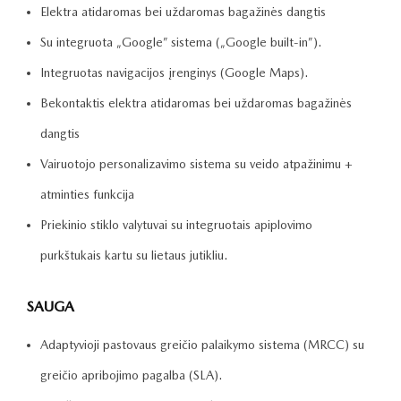
Elektra atidaromas bei uždaromas bagažinės dangtis
Su integruota „Google” sistema („Google built-in”).
Integruotas navigacijos įrenginys (Google Maps).
Bekontaktis elektra atidaromas bei uždaromas bagažinės
dangtis
Vairuotojo personalizavimo sistema su veido atpažinimu +
atminties funkcija
Priekinio stiklo valytuvai su integruotais apiplovimo
purkštukais kartu su lietaus jutikliu.
SAUGA
Adaptyvioji pastovaus greičio palaikymo sistema (MRCC) su
greičio apribojimo pagalba (SLA).