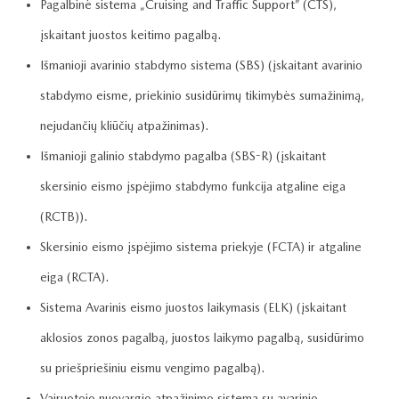
Pagalbinė sistema „Cruising and Traffic Support” (CTS),
įskaitant juostos keitimo pagalbą.
Išmanioji avarinio stabdymo sistema (SBS) (įskaitant avarinio
stabdymo eisme, priekinio susidūrimų tikimybės sumažinimą,
nejudančių kliūčių atpažinimas).
Išmanioji galinio stabdymo pagalba (SBS-R) (įskaitant
skersinio eismo įspėjimo stabdymo funkcija atgaline eiga
(RCTB)).
Skersinio eismo įspėjimo sistema priekyje (FCTA) ir atgaline
eiga (RCTA).
Sistema Avarinis eismo juostos laikymasis (ELK) (įskaitant
aklosios zonos pagalbą, juostos laikymo pagalbą, susidūrimo
su priešpriešiniu eismu vengimo pagalbą).
Vairuotojo nuovargio atpažinimo sistema su avarinio