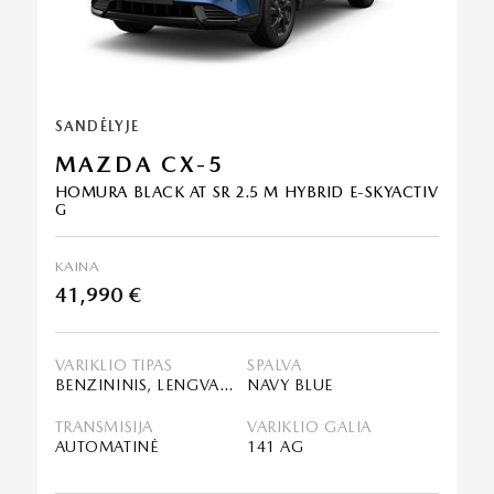
SANDĖLYJE
MAZDA CX-5
HOMURA BLACK AT SR 2.5 M HYBRID E-SKYACTIV
G
KAINA
41,990 €
VARIKLIO TIPAS
SPALVA
BENZININIS, LENGVASIS HIBRIDAS (MHEV)
NAVY BLUE
TRANSMISIJA
VARIKLIO GALIA
AUTOMATINĖ
141 AG