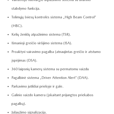
stabdymo funkcija.
Tolimųjų šviesų kontrolės sistema „High Beam Control”
(HBC).
Kelių ženklų atpažinimo sistema (TSR).
Išmanioji greičio viršijimo sistema (ISA).
Proaktyvi vairavimo pagalba (atnaujintas greičio ir atstumo
įspėjimas (DSA).
360 laipsnių kamerų sistema su permatomu vaizdu
Pagalbinė sistema „Driver Attention Alert” (DAA).
Parkavimo jutikliai priekyje ir gale.
Galinio vaizdo kamera (įskaitant prijungtos priekabos
pagalbą).
Įsilaužimo signalizacija.