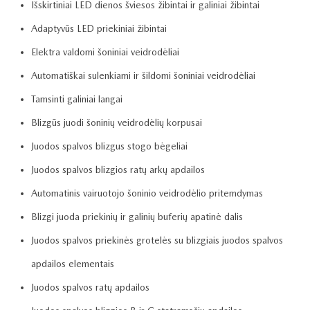
Išskirtiniai LED dienos šviesos žibintai ir galiniai žibintai
Adaptyvūs LED priekiniai žibintai
Elektra valdomi šoniniai veidrodėliai
Automatiškai sulenkiami ir šildomi šoniniai veidrodėliai
Tamsinti galiniai langai
Blizgūs juodi šoninių veidrodėlių korpusai
Juodos spalvos blizgus stogo bėgeliai
Juodos spalvos blizgios ratų arkų apdailos
Automatinis vairuotojo šoninio veidrodėlio pritemdymas
Blizgi juoda priekinių ir galinių buferių apatinė dalis
Juodos spalvos priekinės grotelės su blizgiais juodos spalvos
apdailos elementais
Juodos spalvos ratų apdailos