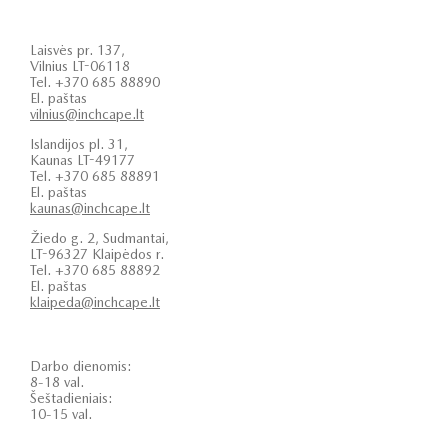
Laisvės pr. 137,
Vilnius LT-06118
Tel. +370 685 88890
El. paštas
vilnius@inchcape.lt
Islandijos pl. 31,
Kaunas LT-49177
Tel. +370 685 88891
El. paštas
kaunas@inchcape.lt
Žiedo g. 2, Sudmantai,
LT-96327 Klaipėdos r.
Tel. +370 685 88892
El. paštas
klaipeda@inchcape.lt
Darbo dienomis:
8-18 val.
Šeštadieniais:
10-15 val.