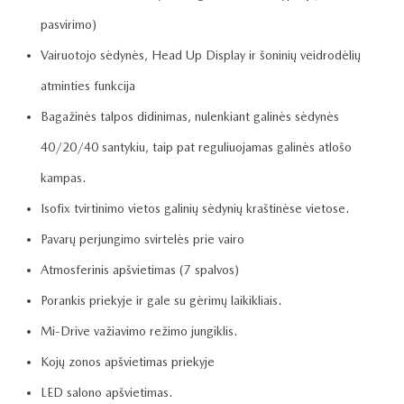
pasvirimo)
Vairuotojo sėdynės, Head Up Display ir šoninių veidrodėlių
atminties funkcija
Bagažinės talpos didinimas, nulenkiant galinės sėdynės
40/20/40 santykiu, taip pat reguliuojamas galinės atlošo
kampas.
Isofix tvirtinimo vietos galinių sėdynių kraštinėse vietose.
Pavarų perjungimo svirtelės prie vairo
Atmosferinis apšvietimas (7 spalvos)
Porankis priekyje ir gale su gėrimų laikikliais.
Mi-Drive važiavimo režimo jungiklis.
Kojų zonos apšvietimas priekyje
LED salono apšvietimas.