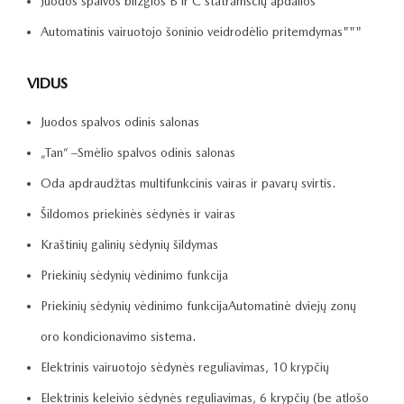
Juodos spalvos blizgios B ir C statramsčių apdailos
Automatinis vairuotojo šoninio veidrodėlio pritemdymas"""
VIDUS
Juodos spalvos odinis salonas
„Tan“ –Smėlio spalvos odinis salonas
Oda apdraudžtas multifunkcinis vairas ir pavarų svirtis.
Šildomos priekinės sėdynės ir vairas
Kraštinių galinių sėdynių šildymas
Priekinių sėdynių vėdinimo funkcija
Priekinių sėdynių vėdinimo funkcijaAutomatinė dviejų zonų
oro kondicionavimo sistema.
Elektrinis vairuotojo sėdynės reguliavimas, 10 krypčių
Elektrinis keleivio sėdynės reguliavimas, 6 krypčių (be atlošo