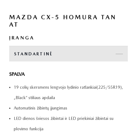
MAZDA CX-5 HOMURA TAN
AT
ĮRANGA
STANDARTINĖ
SPALVA
19 colių skersmens lengvojo lydinio ratlankiai(225/55R19),
„Black“ stiliaus apdaila
Automatinis žibintų įjungimas
LED dienos šviesos žibintai ir LED priekiniai žibintai su
plovimo funkcija