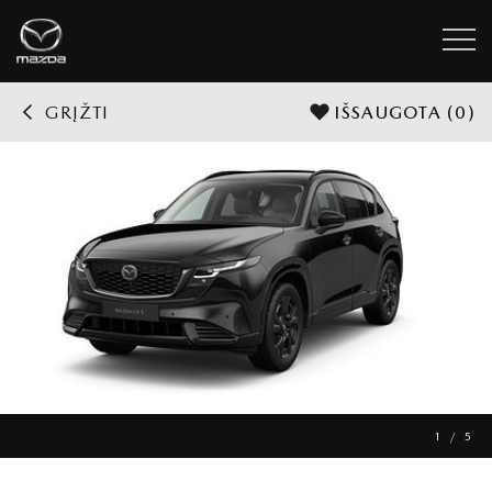
GRĮŽTI
IŠSAUGOTA
(0)
1 / 5