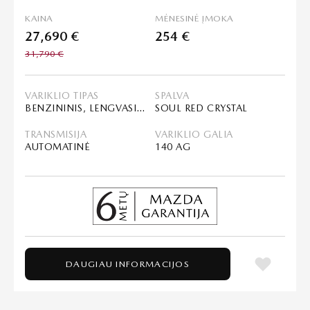
KAINA
MĖNESINĖ ĮMOKA
27,690 €
254 €
31,790 €
VARIKLIO TIPAS
SPALVA
BENZININIS, LENGVASIS HIBRIDAS (MHEV)
SOUL RED CRYSTAL
TRANSMISIJA
VARIKLIO GALIA
AUTOMATINĖ
140 AG
DAUGIAU INFORMACIJOS