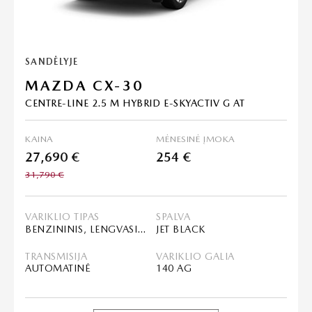
SANDĖLYJE
MAZDA CX-30
CENTRE-LINE 2.5 M HYBRID E-SKYACTIV G AT
KAINA
MĖNESINĖ ĮMOKA
27,690 €
254 €
31,790 €
VARIKLIO TIPAS
SPALVA
BENZININIS, LENGVASIS HIBRIDAS (MHEV)
JET BLACK
TRANSMISIJA
VARIKLIO GALIA
AUTOMATINĖ
140 AG