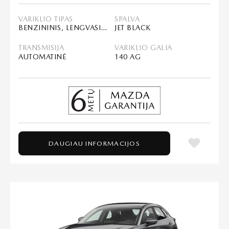
VARIKLIO TIPAS
SPALVA
BENZININIS, LENGVASIS HIBRIDAS (MHEV)
JET BLACK
TRANSMISIJA
VARIKLIO GALIA
AUTOMATINĖ
140 AG
DAUGIAU INFORMACIJOS