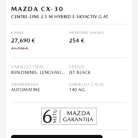
MAZDA CX-30
CENTRE-LINE 2.5 M HYBRID E-SKYACTIV G AT
KAINA
MĖNESINĖ ĮMOKA
27,690 €
254 €
31,790 €
VARIKLIO TIPAS
SPALVA
BENZININIS, LENGVASIS HIBRIDAS (MHEV)
JET BLACK
TRANSMISIJA
VARIKLIO GALIA
AUTOMATINĖ
140 AG