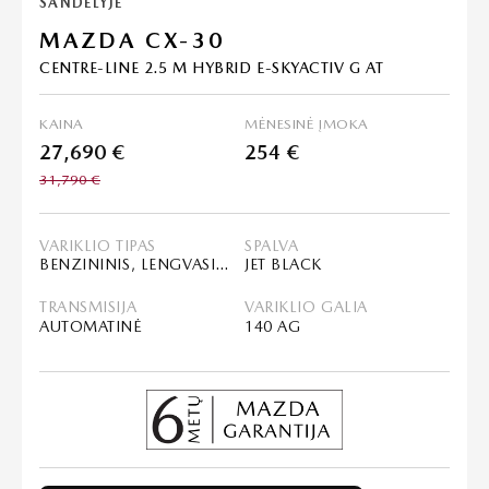
SANDĖLYJE
MAZDA CX-30
CENTRE-LINE 2.5 M HYBRID E-SKYACTIV G AT
KAINA
MĖNESINĖ ĮMOKA
27,690 €
254 €
31,790 €
VARIKLIO TIPAS
SPALVA
BENZININIS, LENGVASIS HIBRIDAS (MHEV)
JET BLACK
TRANSMISIJA
VARIKLIO GALIA
AUTOMATINĖ
140 AG