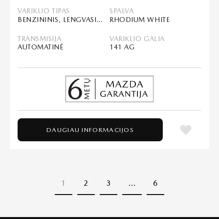
VARIKLIO TIPAS
SPALVA
BENZININIS, LENGVASIS HIBRIDAS (MHEV)
RHODIUM WHITE
TRANSMISIJA
VARIKLIO GALIA
AUTOMATINĖ
141 AG
DAUGIAU INFORMACIJOS
1
2
3
…
6