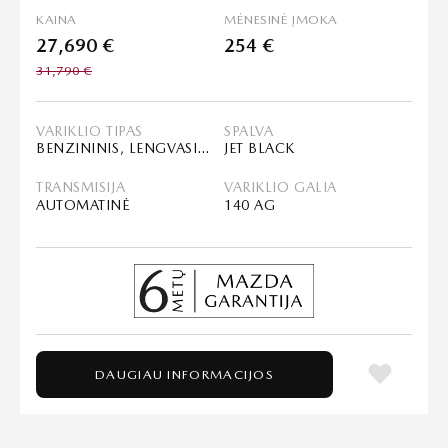
KAINA
MĖNESINĖ ĮMOKA
27,690 €
254 €
31,790 €
VARIKLIO TIPAS
SPALVA
BENZININIS, LENGVASIS HIBRIDAS (MHEV)
JET BLACK
TRANSMISIJA
VARIKLIO GALIA
AUTOMATINĖ
140 AG
DAUGIAU INFORMACIJOS