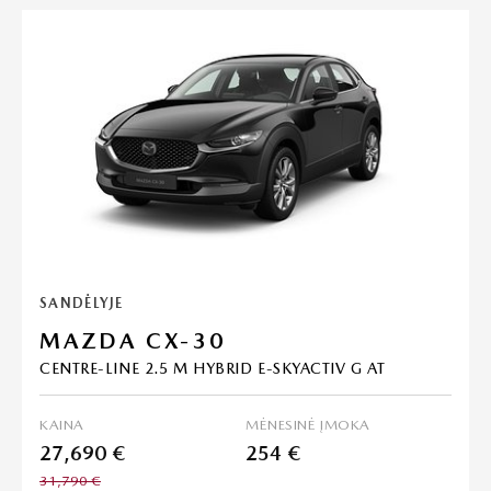
SANDĖLYJE
MAZDA CX-30
CENTRE-LINE 2.5 M HYBRID E-SKYACTIV G AT
KAINA
MĖNESINĖ ĮMOKA
27,690 €
254 €
31,790 €