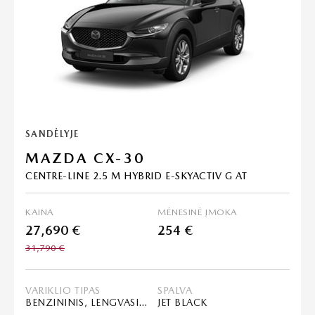
SANDĖLYJE
MAZDA CX-30
CENTRE-LINE 2.5 M HYBRID E-SKYACTIV G AT
KAINA
MĖNESINĖ ĮMOKA
27,690 €
254 €
31,790 €
VARIKLIO TIPAS
SPALVA
BENZININIS, LENGVASIS HIBRIDAS (MHEV)
JET BLACK