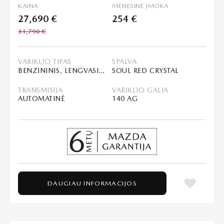
KAINA
MĖNESINĖ ĮMOKA
27,690 €
254 €
31,790 €
VARIKLIO TIPAS
SPALVA
BENZININIS, LENGVASIS HIBRIDAS (MHEV)
SOUL RED CRYSTAL
TRANSMISIJA
VARIKLIO GALIA
AUTOMATINĖ
140 AG
DAUGIAU INFORMACIJOS