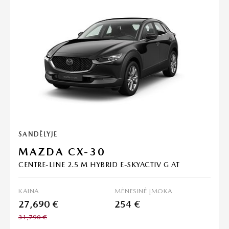
SANDĖLYJE
MAZDA CX-30
CENTRE-LINE 2.5 M HYBRID E-SKYACTIV G AT
KAINA
MĖNESINĖ ĮMOKA
27,690 €
254 €
31,790 €