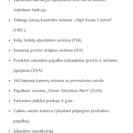
stabdymo funkcija.
Tolimųjų šviesų kontrolės sistema „High Beam Control”
(HBC).
Kelių ženklų atpažinimo sistema (TSR).
Išmanioji greičio viršijimo sistema (ISA).
Proaktyvi vairavimo pagalba (atnaujintas greičio ir atstumo
įspėjimas (DSA).
360 laipsnių kamerų sistema su permatomu vaizdu
Pagalbinė sistema „Driver Attention Alert” (DAA).
Parkavimo jutikliai priekyje ir gale.
Galinio vaizdo kamera (įskaitant prijungtos priekabos
pagalbą).
Įsilaužimo signalizacija.