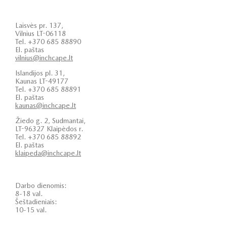
Laisvės pr. 137,
Vilnius LT-06118
Tel. +370 685 88890
El. paštas
vilnius@inchcape.lt
Islandijos pl. 31,
Kaunas LT-49177
Tel. +370 685 88891
El. paštas
kaunas@inchcape.lt
Žiedo g. 2, Sudmantai,
LT-96327 Klaipėdos r.
Tel. +370 685 88892
El. paštas
klaipeda@inchcape.lt
Darbo dienomis:
8-18 val.
Šeštadieniais:
10-15 val.