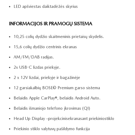
LED apšviestas daiktadėžės skyrius
INFORMACIJOS IR PRAMOGŲ SISTEMA
10,25 colių dydžio skaitmeninis prietaisų skydelis.
15,6 colių dydžio centrinis ekranas
AM/FM/DAB radijas.
2x USB-C lizdas priekyje.
2 x 12V lizdai, priekyje ir bagažinėje
12 garsiakalbių BOSE© Premium garso sistema
Belaidis Apple CarPlay®, belaidis Android Auto.
Belaidis išmaniojo telefono įkrovimas (QI)
Head Up Display –projekcinisekranasant priekiniostiklo
Priekinio stiklo valytuvų pašildymo funkcija