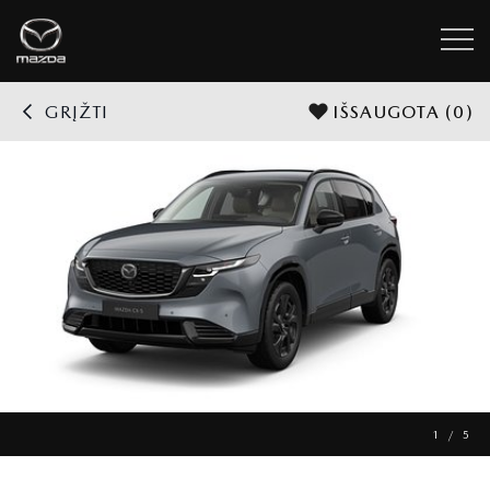
GRĮŽTI
IŠSAUGOTA
(0)
1 / 5