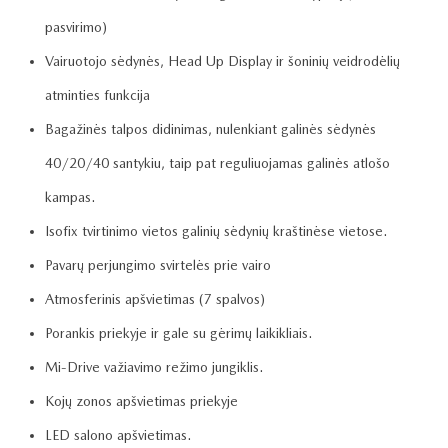
pasvirimo)
Vairuotojo sėdynės, Head Up Display ir šoninių veidrodėlių
atminties funkcija
Bagažinės talpos didinimas, nulenkiant galinės sėdynės
40/20/40 santykiu, taip pat reguliuojamas galinės atlošo
kampas.
Isofix tvirtinimo vietos galinių sėdynių kraštinėse vietose.
Pavarų perjungimo svirtelės prie vairo
Atmosferinis apšvietimas (7 spalvos)
Porankis priekyje ir gale su gėrimų laikikliais.
Mi-Drive važiavimo režimo jungiklis.
Kojų zonos apšvietimas priekyje
LED salono apšvietimas.