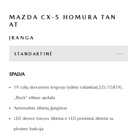
MAZDA CX-5 HOMURA TAN
AT
ĮRANGA
STANDARTINĖ
SPALVA
19 colių skersmens lengvojo lydinio ratlankiai(225/55R19),
„Black“ stiliaus apdaila
Automatinis žibintų įjungimas
LED dienos šviesos žibintai ir LED priekiniai žibintai su
plovimo funkcija