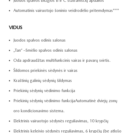
Juodos spalvos blizgios B ir C statramsčių apdailos
Automatinis vairuotojo šoninio veidrodėlio pritemdymas"""
VIDUS
Juodos spalvos odinis salonas
„Tan“ –Smėlio spalvos odinis salonas
Oda apdraudžtas multifunkcinis vairas ir pavarų svirtis.
Šildomos priekinės sėdynės ir vairas
Kraštinių galinių sėdynių šildymas
Priekinių sėdynių vėdinimo funkcija
Priekinių sėdynių vėdinimo funkcijaAutomatinė dviejų zonų
oro kondicionavimo sistema.
Elektrinis vairuotojo sėdynės reguliavimas, 10 krypčių
Elektrinis keleivio sėdynės reguliavimas, 6 krypčių (be atlošo