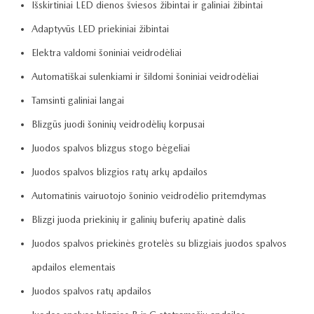
Išskirtiniai LED dienos šviesos žibintai ir galiniai žibintai
Adaptyvūs LED priekiniai žibintai
Elektra valdomi šoniniai veidrodėliai
Automatiškai sulenkiami ir šildomi šoniniai veidrodėliai
Tamsinti galiniai langai
Blizgūs juodi šoninių veidrodėlių korpusai
Juodos spalvos blizgus stogo bėgeliai
Juodos spalvos blizgios ratų arkų apdailos
Automatinis vairuotojo šoninio veidrodėlio pritemdymas
Blizgi juoda priekinių ir galinių buferių apatinė dalis
Juodos spalvos priekinės grotelės su blizgiais juodos spalvos
apdailos elementais
Juodos spalvos ratų apdailos