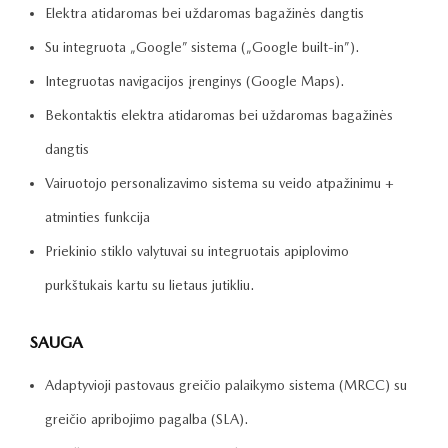
Elektra atidaromas bei uždaromas bagažinės dangtis
Su integruota „Google” sistema („Google built-in”).
Integruotas navigacijos įrenginys (Google Maps).
Bekontaktis elektra atidaromas bei uždaromas bagažinės
dangtis
Vairuotojo personalizavimo sistema su veido atpažinimu +
atminties funkcija
Priekinio stiklo valytuvai su integruotais apiplovimo
purkštukais kartu su lietaus jutikliu.
SAUGA
Adaptyvioji pastovaus greičio palaikymo sistema (MRCC) su
greičio apribojimo pagalba (SLA).