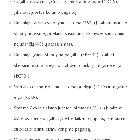
Pagalbinė sistema „Cruising and Traffic Support” (CTS),
įskaitant juostos keitimo pagalbą.
Išmanioji avarinio stabdymo sistema (SBS) (įskaitant avarinio
stabdymo eisme, priekinio susidūrimų tikimybės sumažinimą,
nejudančių kliūčių atpažinimas).
Išmanioji galinio stabdymo pagalba (SBS-R) (įskaitant
skersinio eismo įspėjimo stabdymo funkcija atgaline eiga
(RCTB)).
Skersinio eismo įspėjimo sistema priekyje (FCTA) ir atgaline
eiga (RCTA).
Sistema Avarinis eismo juostos laikymasis (ELK) (įskaitant
aklosios zonos pagalbą, juostos laikymo pagalbą, susidūrimo
su priešpriešiniu eismu vengimo pagalbą).
Vairuotojo nuovargio atpažinimo sistema su avarinio