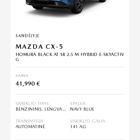
SANDĖLYJE
MAZDA CX-5
HOMURA BLACK AT SR 2.5 M HYBRID E-SKYACTIV
G
KAINA
41,990 €
VARIKLIO TIPAS
SPALVA
BENZININIS, LENGVASIS HIBRIDAS (MHEV)
NAVY BLUE
TRANSMISIJA
VARIKLIO GALIA
AUTOMATINĖ
141 AG