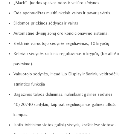
„Black“ –Juodos spalvos odos ir veliūro sėdynės
Oda apdraudžtas multifunkcinis vairas ir pavarų svirtis.
Šildomos priekinės sėdynės ir vairas
Automatinė dviejų zonų oro kondicionavimo sistema.
Elektrinis vairuotojo sėdynės reguliavimas, 10 krypčių
Keleivio sėdynės rankinis reguliavimas 6 krypčių (be atlošo
pasirvimo).
Vairuotojo sėdynės, Head Up Display ir šoninių veidrodėlių
atminties funkcija
Bagažinės talpos didinimas, nulenkiant galinės sėdynės
40/20/40 santykiu, taip pat reguliuojamas galinės atlošo
kampas.
Isofix tvirtinimo vietos galinių sėdynių kraštinėse vietose.