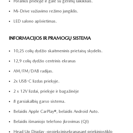
Porankis priekyje ir gale su gėrimų laikikliais.
Mi-Drive važiavimo režimo jungiklis.
LED salono apšvietimas.
INFORMACIJOS IR PRAMOGŲ SISTEMA
10,25 colių dydžio skaitmeninis prietaisų skydelis.
12,9 colių dydžio centrinis ekranas
AM/FM/DAB radijas.
2x USB-C lizdas priekyje.
2 x 12V lizdai, priekyje ir bagažinėje
8 garsiakalbių garso sistema.
Belaidis Apple CarPlay®, belaidis Android Auto.
Belaidis išmaniojo telefono įkrovimas (QI)
Head Up Display –projekcinisekranasant priekiniostiklo