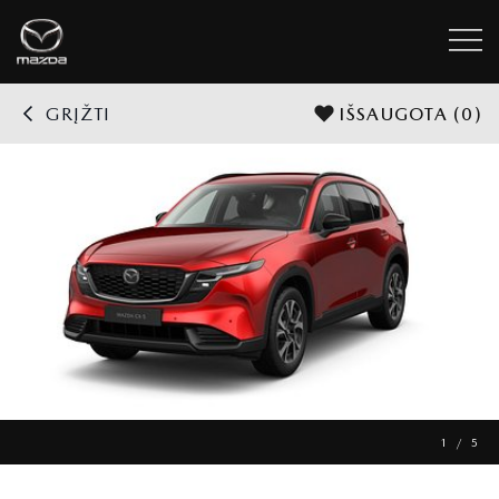
GRĮŽTI
IŠSAUGOTA
(0)
1 / 5