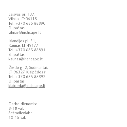
Laisvės pr. 137,
Vilnius LT-06118
Tel. +370 685 88890
El. paštas
vilnius@inchcape.lt
Islandijos pl. 31,
Kaunas LT-49177
Tel. +370 685 88891
El. paštas
kaunas@inchcape.lt
Žiedo g. 2, Sudmantai,
LT-96327 Klaipėdos r.
Tel. +370 685 88892
El. paštas
klaipeda@inchcape.lt
Darbo dienomis:
8-18 val.
Šeštadieniais:
10-15 val.