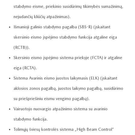
stabdymo eisme, priekinio susidūrimų tikimybės sumažinimą,
nejudančių kliūčių atpažinimas).
Išmanioji galinio stabdymo pagalba (SBS-R) (įskaitant
skersinio eismo įspėjimo stabdymo funkcija atgaline eiga
(RCTB)).
Skersinio eismo įspėjimo sistema priekyje (FCTA) ir atgaline
eiga (RCTA).
Sistema Avarinis eismo juostos laikymasis (ELK) (įskaitant
aklosios zonos pagalbą, juostos laikymo pagalbą, susidūrimo
su priešpriešiniu eismu vengimo pagalbą).
Vairuotojo nuovargio atpažinimo sistema su avarinio
stabdymo funkcija.
Tolimųjų šviesų kontrolės sistema „High Beam Control”