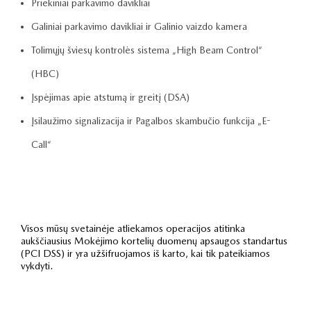
Priekiniai parkavimo davikliai
Galiniai parkavimo davikliai ir Galinio vaizdo kamera
Tolimųjų šviesų kontrolės sistema „High Beam Control“
(HBC)
Įspėjimas apie atstumą ir greitį (DSA)
Įsilaužimo signalizacija ir Pagalbos skambučio funkcija „E-
Call“
Visos mūsų svetainėje atliekamos operacijos atitinka
aukščiausius Mokėjimo kortelių duomenų apsaugos standartus
(PCI DSS) ir yra užšifruojamos iš karto, kai tik pateikiamos
vykdyti.