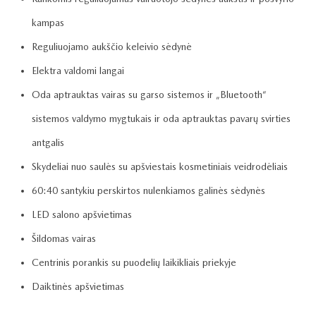
kampas
Reguliuojamo aukščio keleivio sėdynė
Elektra valdomi langai
Oda aptrauktas vairas su garso sistemos ir „Bluetooth“
sistemos valdymo mygtukais ir oda aptrauktas pavarų svirties
antgalis
Skydeliai nuo saulės su apšviestais kosmetiniais veidrodėliais
60:40 santykiu perskirtos nulenkiamos galinės sėdynės
LED salono apšvietimas
Šildomas vairas
Centrinis porankis su puodelių laikikliais priekyje
Daiktinės apšvietimas