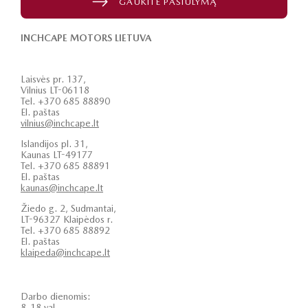
GAUKITE PASIŪLYMĄ
INCHCAPE MOTORS LIETUVA
Laisvės pr. 137,
Vilnius LT-06118
Tel. +370 685 88890
El. paštas
vilnius@inchcape.lt
Islandijos pl. 31,
Kaunas LT-49177
Tel. +370 685 88891
El. paštas
kaunas@inchcape.lt
Žiedo g. 2, Sudmantai,
LT-96327 Klaipėdos r.
Tel. +370 685 88892
El. paštas
klaipeda@inchcape.lt
Darbo dienomis:
8-18 val.