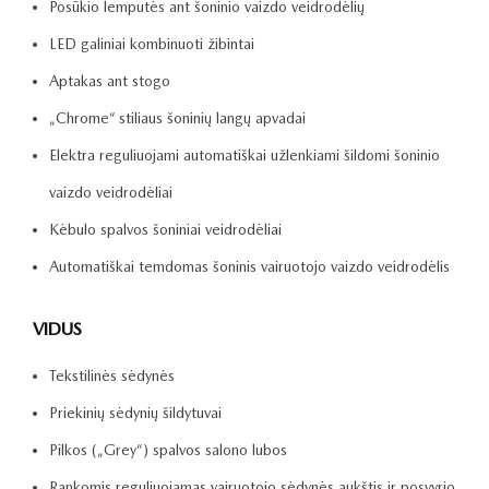
Posūkio lemputės ant šoninio vaizdo veidrodėlių
LED galiniai kombinuoti žibintai
Aptakas ant stogo
„Chrome“ stiliaus šoninių langų apvadai
Elektra reguliuojami automatiškai užlenkiami šildomi šoninio
vaizdo veidrodėliai
Kėbulo spalvos šoniniai veidrodėliai
Automatiškai temdomas šoninis vairuotojo vaizdo veidrodėlis
VIDUS
Tekstilinės sėdynės
Priekinių sėdynių šildytuvai
Pilkos („Grey“) spalvos salono lubos
Rankomis reguliuojamas vairuotojo sėdynės aukštis ir posvyrio