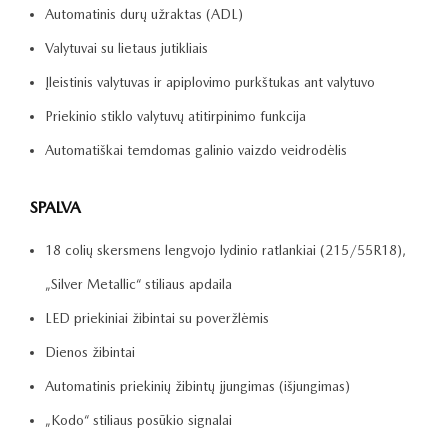
Automatinis durų užraktas (ADL)
Valytuvai su lietaus jutikliais
Įleistinis valytuvas ir apiplovimo purkštukas ant valytuvo
Priekinio stiklo valytuvų atitirpinimo funkcija
Automatiškai temdomas galinio vaizdo veidrodėlis
SPALVA
18 colių skersmens lengvojo lydinio ratlankiai (215/55R18),
„Silver Metallic“ stiliaus apdaila
LED priekiniai žibintai su poveržlėmis
Dienos žibintai
Automatinis priekinių žibintų įjungimas (išjungimas)
„Kodo“ stiliaus posūkio signalai