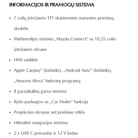
INFORMACIJOS IR PRAMOGŲ SISTEMA
7 colių įstrižainės TFT skaitmeninis matavimo prietaisų
skydelis
Multimedijos sistema „Mazda Connect“ su 10,25 colio
įstrižainės ekranu
HMI valdiklis
Apple Carplay" (belaidis), „Android Auto" (belaidis),
„Amazon Alexa“ funkcinę programą
8 garsiakalbių garso sistema
Ryšio paslaugos su „Car Finder” funkcija
Projekcinis ekranas ant priekinio stiklo
Hibridinė navigacijos sistema
2 x USB C prievadas ir 12 V lizdas