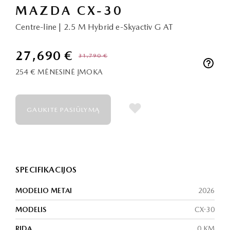
MAZDA CX-30
Centre-line | 2.5 M Hybrid e-Skyactiv G AT
27,690 €
31,790 €
254 €
MĖNESINĖ ĮMOKA
GAUKITE PASIŪLYMĄ
SPECIFIKACIJOS
MODELIO METAI
2026
MODELIS
CX-30
RIDA
0 KM