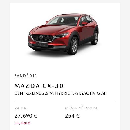
SANDĖLYJE
MAZDA CX-30
CENTRE-LINE 2.5 M HYBRID E-SKYACTIV G AT
KAINA
MĖNESINĖ ĮMOKA
27,690 €
254 €
31,790 €