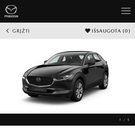
GRĮŽTI
IŠSAUGOTA
(0)
1 / 5