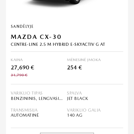
SANDĖLYJE
MAZDA CX-30
CENTRE-LINE 2.5 M HYBRID E-SKYACTIV G AT
KAINA
MĖNESINĖ ĮMOKA
27,690 €
254 €
31,790 €
VARIKLIO TIPAS
SPALVA
BENZININIS, LENGVASIS HIBRIDAS (MHEV)
JET BLACK
TRANSMISIJA
VARIKLIO GALIA
AUTOMATINĖ
140 AG