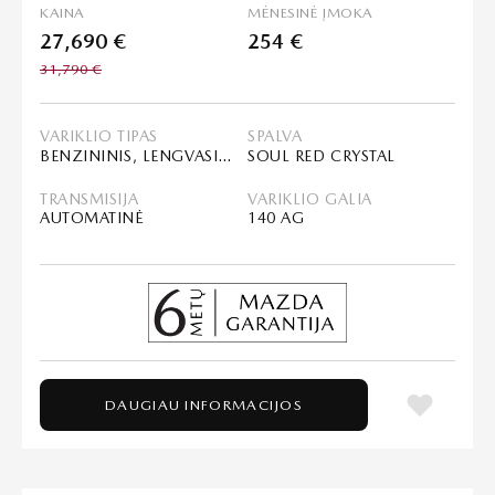
KAINA
MĖNESINĖ ĮMOKA
27,690 €
254 €
31,790 €
VARIKLIO TIPAS
SPALVA
BENZININIS, LENGVASIS HIBRIDAS (MHEV)
SOUL RED CRYSTAL
TRANSMISIJA
VARIKLIO GALIA
AUTOMATINĖ
140 AG
DAUGIAU INFORMACIJOS