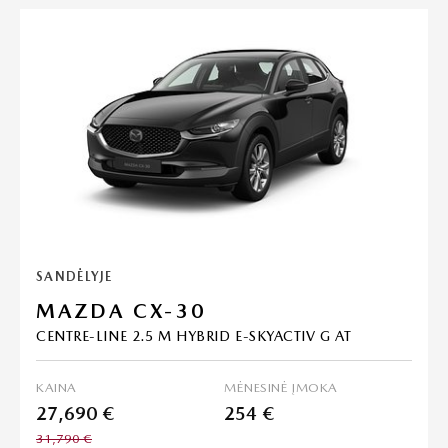
SANDĖLYJE
MAZDA CX-30
CENTRE-LINE 2.5 M HYBRID E-SKYACTIV G AT
KAINA
MĖNESINĖ ĮMOKA
27,690 €
254 €
31,790 €