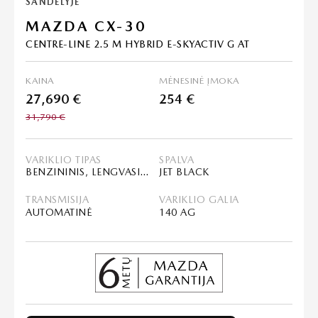
SANDĖLYJE
MAZDA CX-30
CENTRE-LINE 2.5 M HYBRID E-SKYACTIV G AT
KAINA
MĖNESINĖ ĮMOKA
27,690 €
254 €
31,790 €
VARIKLIO TIPAS
SPALVA
BENZININIS, LENGVASIS HIBRIDAS (MHEV)
JET BLACK
TRANSMISIJA
VARIKLIO GALIA
AUTOMATINĖ
140 AG