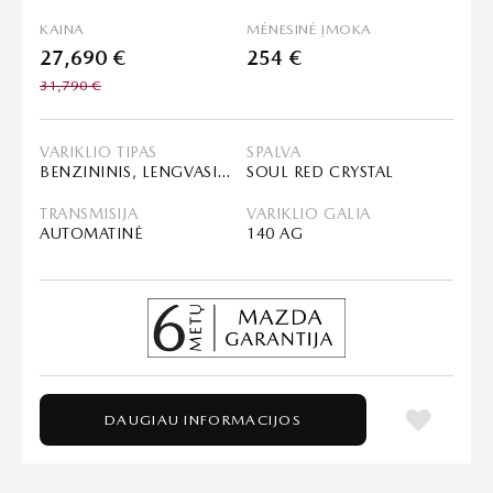
KAINA
MĖNESINĖ ĮMOKA
27,690 €
254 €
31,790 €
VARIKLIO TIPAS
SPALVA
BENZININIS, LENGVASIS HIBRIDAS (MHEV)
SOUL RED CRYSTAL
TRANSMISIJA
VARIKLIO GALIA
AUTOMATINĖ
140 AG
DAUGIAU INFORMACIJOS