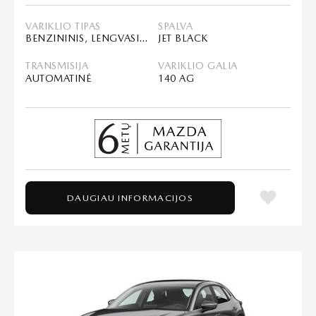
VARIKLIO TIPAS
SPALVA
BENZININIS, LENGVASIS HIBRIDAS (MHEV)
JET BLACK
TRANSMISIJA
VARIKLIO GALIA
AUTOMATINĖ
140 AG
DAUGIAU INFORMACIJOS