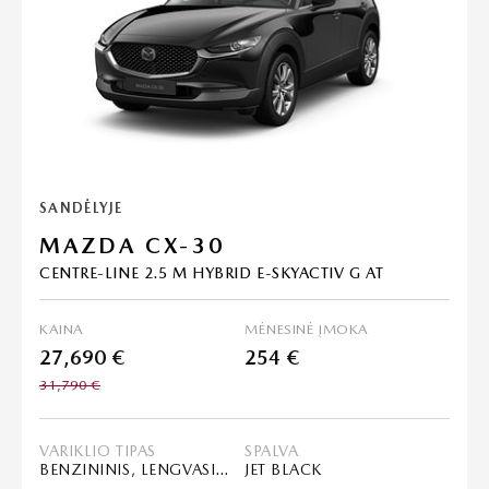
SANDĖLYJE
MAZDA CX-30
CENTRE-LINE 2.5 M HYBRID E-SKYACTIV G AT
KAINA
MĖNESINĖ ĮMOKA
27,690 €
254 €
31,790 €
VARIKLIO TIPAS
SPALVA
BENZININIS, LENGVASIS HIBRIDAS (MHEV)
JET BLACK