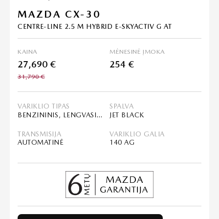
MAZDA CX-30
CENTRE-LINE 2.5 M HYBRID E-SKYACTIV G AT
KAINA
MĖNESINĖ ĮMOKA
27,690 €
254 €
31,790 €
VARIKLIO TIPAS
SPALVA
BENZININIS, LENGVASIS HIBRIDAS (MHEV)
JET BLACK
TRANSMISIJA
VARIKLIO GALIA
AUTOMATINĖ
140 AG