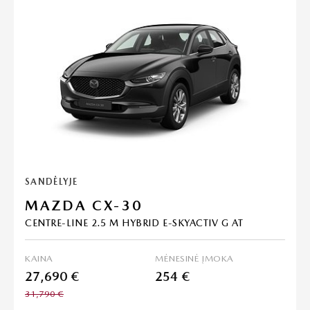
SANDĖLYJE
MAZDA CX-30
CENTRE-LINE 2.5 M HYBRID E-SKYACTIV G AT
KAINA
MĖNESINĖ ĮMOKA
27,690 €
254 €
31,790 €