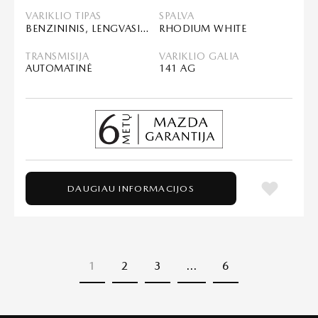
VARIKLIO TIPAS
SPALVA
BENZININIS, LENGVASIS HIBRIDAS (MHEV)
RHODIUM WHITE
TRANSMISIJA
VARIKLIO GALIA
AUTOMATINĖ
141 AG
DAUGIAU INFORMACIJOS
1
2
3
…
6