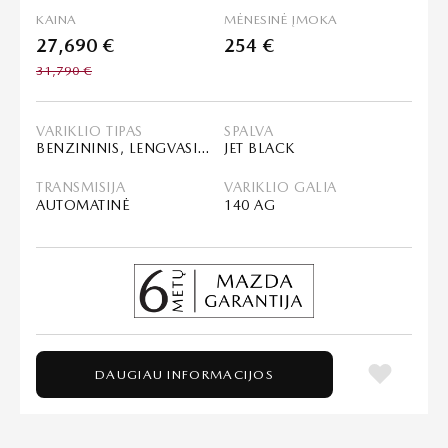
KAINA
MĖNESINĖ ĮMOKA
27,690 €
254 €
31,790 €
VARIKLIO TIPAS
SPALVA
BENZININIS, LENGVASIS HIBRIDAS (MHEV)
JET BLACK
TRANSMISIJA
VARIKLIO GALIA
AUTOMATINĖ
140 AG
DAUGIAU INFORMACIJOS