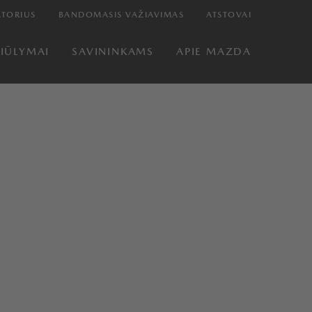
TORIUS
BANDOMASIS VAŽIAVIMAS
ATSTOVAI
SIŪLYMAI
SAVININKAMS
APIE MAZDA