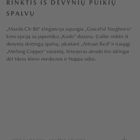
RINKTIS IŠ DEVYNIŲ PUIKIŲ
SPALVŲ
„Mazda CX-80“ elegancija sujungia „Graceful Toughness“
koncepciją su japonišku „Kodo“ dizainu. Galite rinktis iš
devynių skirtingų spalvų, įskaitant „Artisan Red“ ir naująjį
„Melting Copper“ variantą. Interjeras atrodo itin stilingai
dėl tikros klevo medienos ir Nappa odos.