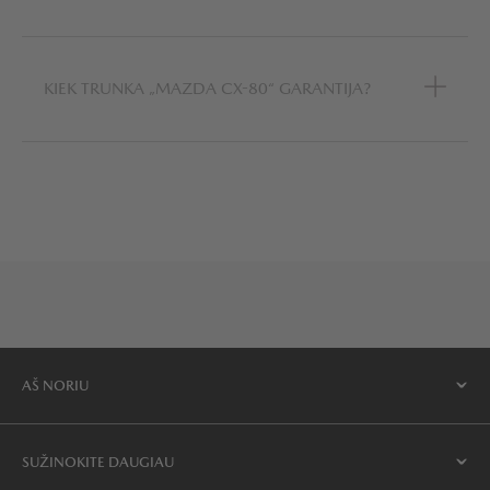
KIEK TRUNKA „MAZDA CX-80“ GARANTIJA?
AŠ NORIU
SUŽINOKITE DAUGIAU