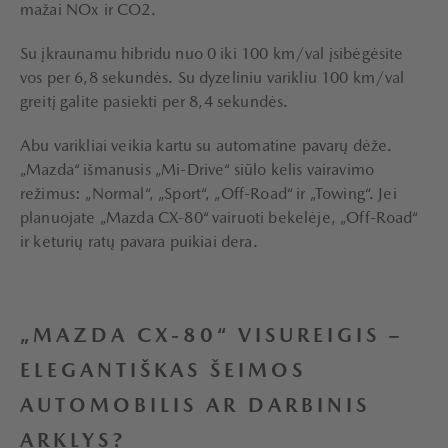
mažai NOx ir CO2.
Su įkraunamu hibridu nuo 0 iki 100 km/val įsibėgėsite
vos per 6,8 sekundės. Su dyzeliniu varikliu 100 km/val
greitį galite pasiekti per 8,4 sekundės.
Abu varikliai veikia kartu su automatine pavarų dėže.
„Mazda“ išmanusis „Mi-Drive“ siūlo kelis vairavimo
režimus: „Normal“, „Sport“, „Off-Road“ ir „Towing“. Jei
planuojate „Mazda CX-80“ vairuoti bekelėje, „Off-Road“
ir keturių ratų pavara puikiai dera.
„MAZDA CX-80“ VISUREIGIS –
ELEGANTIŠKAS ŠEIMOS
AUTOMOBILIS AR DARBINIS
ARKLYS?