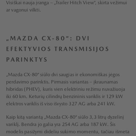
Visiškai nauja įranga – „Trailer Hitch View“, skirta vežimui
ar vagonui vilkti.
„MAZDA CX-80“: DVI
EFEKTYVIOS TRANSMISIJOS
PARINKTYS
„Mazda CX-80“ siūlo dvi saugias ir ekonomiškas jėgos
perdavimo parinktis. Pirmasis variantas – įkraunamas
hibridas (PHEV), kuris vien elektriniu režimu nuvažiuoja
iki 60 km. Keturių cilindrų benzininis variklis ir 129 kW
elektros variklis iš viso išvysto 327 AG arba 241 kW.
Kaip kitą variantą „Mazda CX-80“ siūlo 3,3 litrų dyzelinį
variklį. Bendra jo galia yra 254 AG arba 187 kW. Šis
modelis pasižymi dideliu sukimo momentu, tačiau išmeta