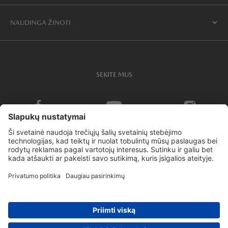
NAUDINGA ŽINOTI
SEKITE MUS
Slapukų politika ir nustatymai
Privatumo politika
ES duomenų akto skaidrumo pareiškimas
MAZDA Latvija
MAZDA Suomi
MAZDA Eesti