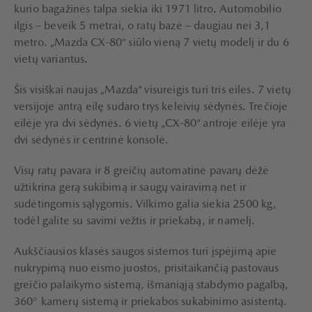
kurio bagažinės talpa siekia iki 1971 litro. Automobilio
ilgis – beveik 5 metrai, o ratų bazė – daugiau nei 3,1
metro. „Mazda CX-80“ siūlo vieną 7 vietų modelį ir du 6
vietų variantus.
Šis visiškai naujas „Mazda“ visureigis turi tris eiles. 7 vietų
versijoje antrą eilę sudaro trys keleivių sėdynės. Trečioje
eilėje yra dvi sėdynės. 6 vietų „CX-80“ antroje eilėje yra
dvi sėdynės ir centrinė konsolė.
Visų ratų pavara ir 8 greičių automatinė pavarų dėžė
užtikrina gerą sukibimą ir saugų vairavimą net ir
sudėtingomis sąlygomis. Vilkimo galia siekia 2500 kg,
todėl galite su savimi vežtis ir priekabą, ir namelį.
Aukščiausios klasės saugos sistemos turi įspėjimą apie
nukrypimą nuo eismo juostos, prisitaikančią pastovaus
greičio palaikymo sistemą, išmaniąją stabdymo pagalbą,
360° kamerų sistemą ir priekabos sukabinimo asistentą.