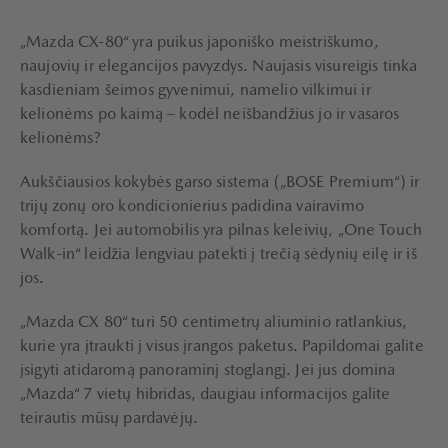
„Mazda CX-80“ yra puikus japoniško meistriškumo,
naujovių ir elegancijos pavyzdys. Naujasis visureigis tinka
kasdieniam šeimos gyvenimui, namelio vilkimui ir
kelionėms po kaimą – kodėl neišbandžius jo ir vasaros
kelionėms?
Aukščiausios kokybės garso sistema („BOSE Premium“) ir
trijų zonų oro kondicionierius padidina vairavimo
komfortą. Jei automobilis yra pilnas keleivių, „One Touch
Walk-in“ leidžia lengviau patekti į trečią sėdynių eilę ir iš
jos.
„Mazda CX 80“ turi 50 centimetrų aliuminio ratlankius,
kurie yra įtraukti į visus įrangos paketus. Papildomai galite
įsigyti atidaromą panoraminį stoglangį. Jei jus domina
„Mazda“ 7 vietų hibridas, daugiau informacijos galite
teirautis mūsų pardavėjų.