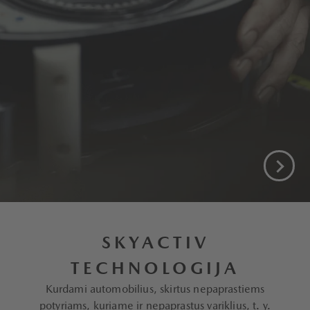
SKYACTIV
TECHNOLOGIJA
Kurdami automobilius, skirtus nepaprastiems
potyriams, kuriame ir nepaprastus variklius, t. y.