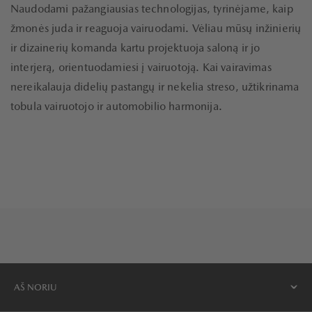
Naudodami pažangiausias technologijas, tyrinėjame, kaip
žmonės juda ir reaguoja vairuodami. Vėliau mūsų inžinierių
ir dizainerių komanda kartu projektuoja saloną ir jo
interjerą, orientuodamiesi į vairuotoją. Kai vairavimas
nereikalauja didelių pastangų ir nekelia streso, užtikrinama
tobula vairuotojo ir automobilio harmonija.
AŠ NORIU