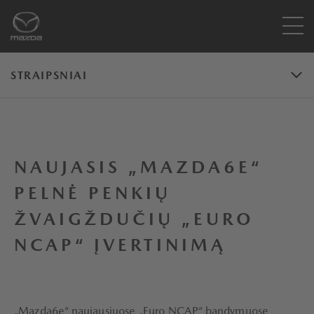
STRAIPSNIAI
NAUJASIS „MAZDA6E“
PELNĖ PENKIŲ
ŽVAIGŽDUČIŲ „EURO
NCAP“ ĮVERTINIMĄ
„Mazda6e“
naujausiuose „Euro NCAP“ bandymuose