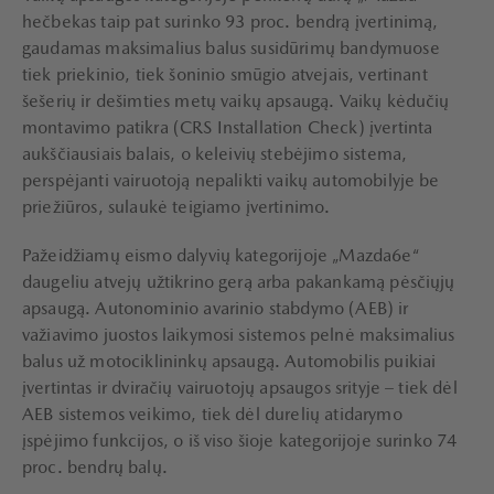
hečbekas taip pat surinko 93 proc. bendrą įvertinimą,
gaudamas maksimalius balus susidūrimų bandymuose
tiek priekinio, tiek šoninio smūgio atvejais, vertinant
šešerių ir dešimties metų vaikų apsaugą. Vaikų kėdučių
montavimo patikra (CRS Installation Check) įvertinta
aukščiausiais balais, o keleivių stebėjimo sistema,
perspėjanti vairuotoją nepalikti vaikų automobilyje be
priežiūros, sulaukė teigiamo įvertinimo.
Pažeidžiamų eismo dalyvių kategorijoje „Mazda6e“
daugeliu atvejų užtikrino gerą arba pakankamą pėsčiųjų
apsaugą. Autonominio avarinio stabdymo (AEB) ir
važiavimo juostos laikymosi sistemos pelnė maksimalius
balus už motociklininkų apsaugą. Automobilis puikiai
įvertintas ir dviračių vairuotojų apsaugos srityje – tiek dėl
AEB sistemos veikimo, tiek dėl durelių atidarymo
įspėjimo funkcijos, o iš viso šioje kategorijoje surinko 74
proc. bendrų balų.