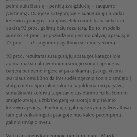
pelnė aukščiausią – penkių žvaigždučių – saugumo
įvertinimą. Dviejose kategorijose – suaugusiųjų ir vaikų
keleivių apsaugos – naujasis elektromobilis pasiekė itin
aukštą 93 proc. galimų balų rezultatą. Be to, modelis
surinko 74 proc. už pažeidžiamų eismo dalyvių apsaugą ir
77 proc. – už saugumo pagalbinių sistemų veikimą.
93 proc. rezultatas suaugusiųjų apsaugos kategorijoje
apima maksimalų įvertinimą smūgio šonu į apsaugos
barjerą bandyme ir gerą ar pakankamą apsaugą visoms
svarbiausioms kūno dalims sudėtingesnio šoninio smūgio į
stulpą metu. Specialiai sukurta papildoma oro pagalvė,
sumažinanti keleivių tarpusavio susidūrimo riziką šoninio
smūgio atveju, užtikrino gerą vairuotojo ir priekinio
keleivio apsaugą. Priekinių ir galinių sėdynių galvos atlošai
taip pat veiksmingai apsaugojo nuo kaklo patempimų
galinio smūgio metu.
Vaikų apsaugos kategorijoje penkerių durų „Mazda“