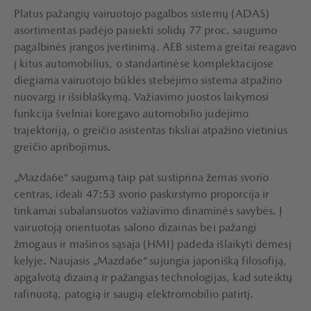
Platus pažangių vairuotojo pagalbos sistemų (ADAS)
asortimentas padėjo pasiekti solidų 77 proc. saugumo
pagalbinės įrangos įvertinimą. AEB sistema greitai reagavo
į kitus automobilius, o standartinėse komplektacijose
diegiama vairuotojo būklės stebėjimo sistema atpažino
nuovargį ir išsiblaškymą. Važiavimo juostos laikymosi
funkcija švelniai koregavo automobilio judėjimo
trajektoriją, o greičio asistentas tiksliai atpažino vietinius
greičio apribojimus.
„Mazda6e“ saugumą taip pat sustiprina žemas svorio
centras, ideali 47:53 svorio paskirstymo proporcija ir
tinkamai subalansuotos važiavimo dinaminės savybės. Į
vairuotoją orientuotas salono dizainas bei pažangi
žmogaus ir mašinos sąsaja (HMI) padeda išlaikyti dėmesį
kelyje. Naujasis „Mazda6e“ sujungia japonišką filosofiją,
apgalvotą dizainą ir pažangias technologijas, kad suteiktų
rafinuotą, patogią ir saugią elektromobilio patirtį.