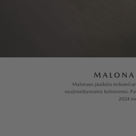
MALONA
Malonaus jaudulio teikiančiam
neužmirštamomis kelionėmis. Patob
2024 me