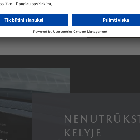
NENUTRŪKS
KELYJE