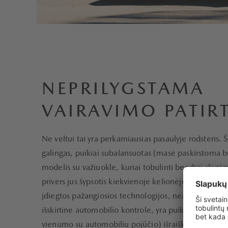
NEPRILYGSTAMA
VAIRAVIMO PATIRT
Ne veltui tai yra perkamiausias pasaulyje rodsteris. Š
galingas, puikiai subalansuotas (masė paskirstoma b
modelis su važiuokle, kuriai tobulinti bendrai skyr
privers jus šypsotis kiekvienoje kelionėje. Modelis
įdiegtos pažangiosios technologijos, neatimančios 
išskirtine automobilio kontrole, yra puiki „Jinba Ittai“
vienumo su automobiliu pojūčio) išraiška.