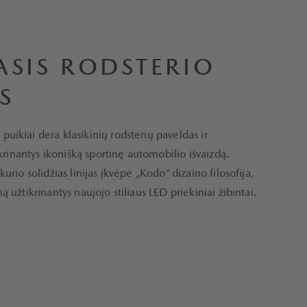
ASIS RODSTERIO
S
ikiai dera klasikinių rodsterių paveldas ir
ikrinantys ikonišką sportinę automobilio išvaizdą.
urio solidžias linijas įkvėpė „Kodo“ dizaino filosofija,
 užtikrinantys naujojo stiliaus LED priekiniai žibintai.