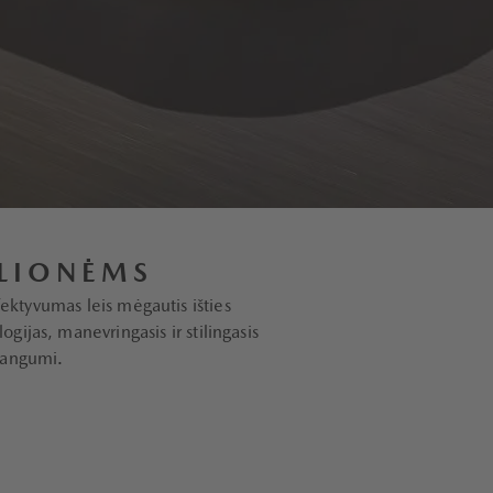
LIONĖMS
ektyvumas leis mėgautis išties
ijas, manevringasis ir stilingasis
dangumi.