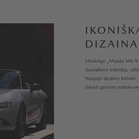
IKONIŠK
DIZAINA
Modelyje „Mazda MX-5“ pu
šiuolaikinė estetika, užt
Naujojo dizaino kėbule, k
įtaisyti geresnį matomumą