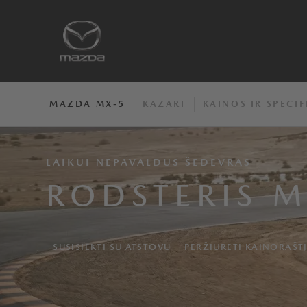
MAZDA MX-5
KAZARI
KAINOS IR SPECIF
LAIKUI NEPAVALDUS ŠEDEVRAS
RODSTERIS 
SUSISIEKTI SU ATSTOVU
PERŽIŪRĖTI KAINORAŠT