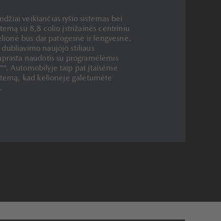
žiai veikiančias ryšio sistemas bei
temą su 8,8 colio įstrižainės centriniu
kelionė bus dar patogesnė ir lengvesnė.
dubliavimo naujojo stiliaus
paprasta naudotis su programėlėmis
™“. Automobilyje taip pat įtaisėme
istemą, kad kelionėje galėtumėte
.