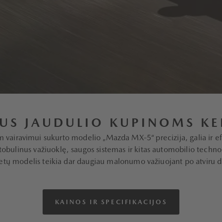
US JAUDULIO KUPINOMS KE
 vairavimui sukurto modelio „Mazda MX-5“ precizija, galia ir ef
ulinus važiuoklę, saugos sistemas ir kitas automobilio technolog
tų modelis teikia dar daugiau malonumo važiuojant po atviru 
KAINOS IR SPECIFIKACIJOS