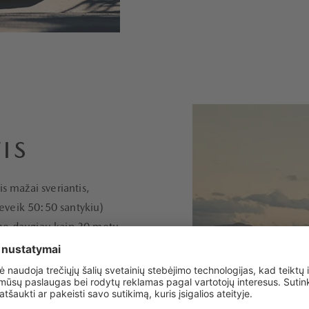
IS
is mažai sveriantis,
eveik 50:50 santykiu)
ėme daugiau kaip 30 metų,
 „Mazda MX-5“, kuriame
galimybės mėgautis
 filosofijos (vairuotojo