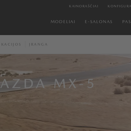
KAINORAŠČIAI
KONFIGURA
MODELIAI
E-SALONAS
PA
IKACIJOS
ĮRANGA
MAZDA MX-5
Į