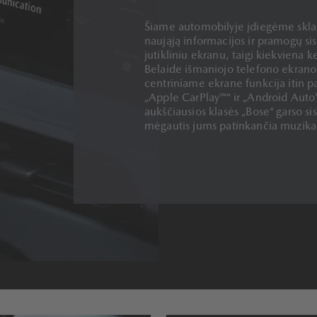
Šiame automobilyje įdiegėme skland
naująją informacijos ir pramogų sis
jutikliniu ekranu, taigi kiekviena 
Belaide išmaniojo telefono ekrano 
centriniame ekrane funkcija itin 
„Apple CarPlay™“ ir „Android Auto
aukščiausios klasės „Bose“ garso s
mėgautis jums patinkančia muzika