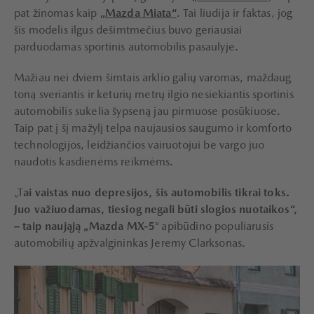
pat žinomas kaip
„Mazda Miata“
. Tai liudija ir faktas, jog
šis modelis ilgus dešimtmečius buvo geriausiai
parduodamas sportinis automobilis pasaulyje.
Mažiau nei dviem šimtais arklio galių varomas, maždaug
toną sveriantis ir keturių metrų ilgio nesiekiantis sportinis
automobilis sukelia šypseną jau pirmuose posūkiuose.
Taip pat į šį mažylį telpa naujausios saugumo ir komforto
technologijos, leidžiančios vairuotojui be vargo juo
naudotis kasdienėms reikmėms.
„T
ai vaistas nuo depresijos, šis automobilis tikrai toks.
Juo važiuodamas, tiesiog negali būti slogios nuotaikos“,
– taip naująją „Mazda MX-5
“ apibūdino populiarusis
automobilių apžvalgininkas Jeremy Clarksonas.