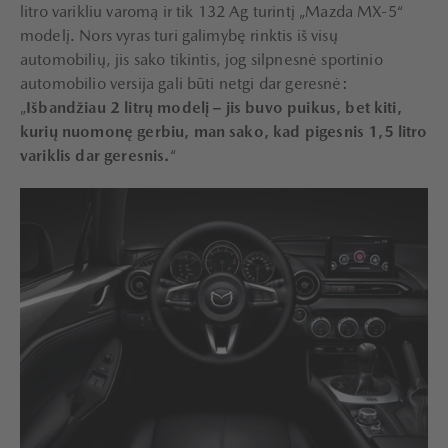
litro varikliu varomą ir tik 132 Ag turintį „Mazda MX-5“
modelį. Nors vyras turi galimybę rinktis iš visų
automobilių, jis sako tikintis, jog silpnesnė sportinio
automobilio versija gali būti netgi dar geresnė:
„
Išbandžiau 2 litrų modelį – jis buvo puikus, bet kiti,
kurių nuomonę gerbiu, man sako, kad pigesnis 1,5 litro
variklis dar geresnis.
“