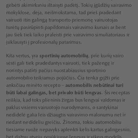
gebėti akimirksniu ištaisyti padėtį. Tokių įgūdžių vairavimo
mokyklose, deja, neišmokstama, tad prieš pradedant
vairuoti itin galingą transporto priemonę vairuotojas
turėtų pasirūpinti papildomais vairavimo kursais ar bent
jau šiek tiek laiko praleisti prie vairavimo simuliatoriaus ir
įsiklausyti į profesionalų patarimus.
Kita vertus, yra
sportinių automobilių
, prie kurių vairo
sėsti gali tiek pradedantys vairuoti, tiek pažengę ir
norintys patirti pačius nuostabiausius sportinio
automobilio teikiamus pojūčius. Čia tenka grįžti prie
anksčiau minėto recepto –
automobilis nebūtinai turi
būti labai galingas, bet privalo būti lengvas
. Šis receptas
reiškia, kad toks plieninis žirgas bus lengvai valdomas ir
paklus visiems vairuotojo nurodymams, o santykinai
nedidelė galia leis džiaugtis vairavimo malonumu net ir
riedant nedideliu greičiu. Žinoma, tokiu automobiliu
tiesiame ruože nepavyks aplenkti kelis kartus galingesnio,
bet dažnu atveju posūkiuose lengvas ir vikrus modelis