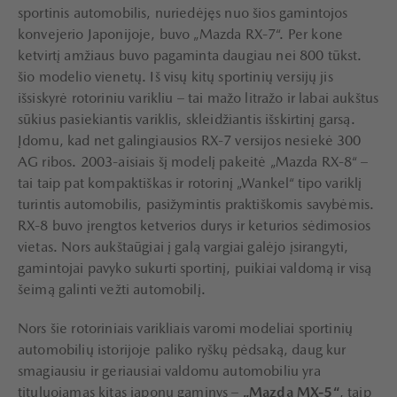
sportinis automobilis, nuriedėjęs nuo šios gamintojos
konvejerio Japonijoje, buvo „Mazda RX-7“. Per kone
ketvirtį amžiaus buvo pagaminta daugiau nei 800 tūkst.
šio modelio vienetų. Iš visų kitų sportinių versijų jis
išsiskyrė rotoriniu varikliu – tai mažo litražo ir labai aukštus
sūkius pasiekiantis variklis, skleidžiantis išskirtinį garsą.
Įdomu, kad net galingiausios RX-7 versijos nesiekė 300
AG ribos. 2003-aisiais šį modelį pakeitė „Mazda RX-8“ –
tai taip pat kompaktiškas ir rotorinį „Wankel“ tipo variklį
turintis automobilis, pasižymintis praktiškomis savybėmis.
RX-8 buvo įrengtos ketverios durys ir keturios sėdimosios
vietas. Nors aukštaūgiai į galą vargiai galėjo įsirangyti,
gamintojai pavyko sukurti sportinį, puikiai valdomą ir visą
šeimą galinti vežti automobilį.
Nors šie rotoriniais varikliais varomi modeliai sportinių
automobilių istorijoje paliko ryškų pėdsaką, daug kur
smagiausiu ir geriausiai valdomu automobiliu yra
tituluojamas kitas japonų gaminys –
„Mazda MX-5“
, taip