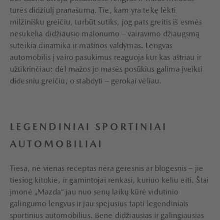
turės didžiulį pranašumą. Tie, kam yra tekę lėkti
milžinišku greičiu, turbūt sutiks, jog pats greitis iš esmės
nesukelia didžiausio malonumo – vairavimo džiaugsmą
suteikia dinamika ir mašinos valdymas. Lengvas
automobilis į vairo pasukimus reaguoja kur kas aštriau ir
užtikrinčiau: dėl mažos jo masės posūkius galima įveikti
didesniu greičiu, o stabdyti – gerokai vėliau.
LEGENDINIAI SPORTINIAI
AUTOMOBILIAI
Tiesa, nė vienas receptas nėra geresnis ar blogesnis – jie
tiesiog kitokie, ir gamintojai renkasi, kuriuo keliu eiti. Štai
įmonė „Mazda“ jau nuo senų laikų kūrė vidutinio
galingumo lengvus ir jau spėjusius tapti legendiniais
sportinius automobilius. Bene didžiausias ir galingiausias