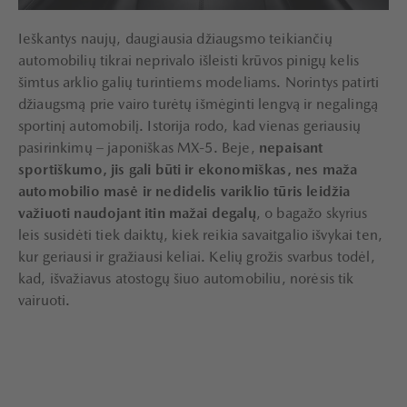
Ieškantys naujų, daugiausia džiaugsmo teikiančių
automobilių tikrai neprivalo išleisti krūvos pinigų kelis
šimtus arklio galių turintiems modeliams. Norintys patirti
džiaugsmą prie vairo turėtų išmėginti lengvą ir negalingą
sportinį automobilį. Istorija rodo, kad vienas geriausių
pasirinkimų – japoniškas MX-5. Beje,
nepaisant
sportiškumo, jis gali būti ir ekonomiškas, nes maža
automobilio masė ir nedidelis variklio tūris leidžia
važiuoti naudojant itin mažai degalų
, o bagažo skyrius
leis susidėti tiek daiktų, kiek reikia savaitgalio išvykai ten,
kur geriausi ir gražiausi keliai. Kelių grožis svarbus todėl,
kad, išvažiavus atostogų šiuo automobiliu, norėsis tik
vairuoti.