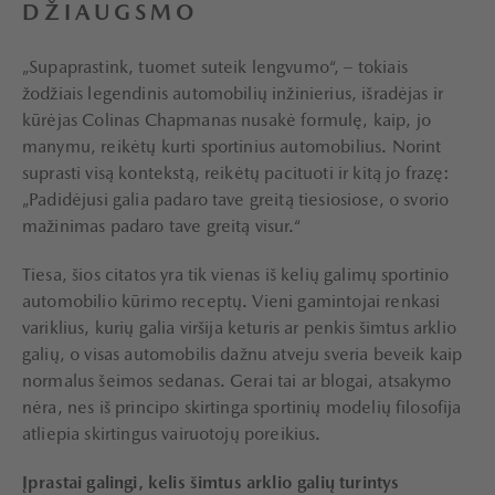
DŽIAUGSMO
„Supaprastink, tuomet suteik lengvumo“, – tokiais
žodžiais legendinis automobilių inžinierius, išradėjas ir
kūrėjas Colinas Chapmanas nusakė formulę, kaip, jo
manymu, reikėtų kurti sportinius automobilius. Norint
suprasti visą kontekstą, reikėtų pacituoti ir kitą jo frazę:
„Padidėjusi galia padaro tave greitą tiesiosiose, o svorio
mažinimas padaro tave greitą visur.“
Tiesa, šios citatos yra tik vienas iš kelių galimų sportinio
automobilio kūrimo receptų. Vieni gamintojai renkasi
variklius, kurių galia viršija keturis ar penkis šimtus arklio
galių, o visas automobilis dažnu atveju sveria beveik kaip
normalus šeimos sedanas. Gerai tai ar blogai, atsakymo
nėra, nes iš principo skirtinga sportinių modelių filosofija
atliepia skirtingus vairuotojų poreikius.
Įprastai galingi, kelis šimtus arklio galių turintys