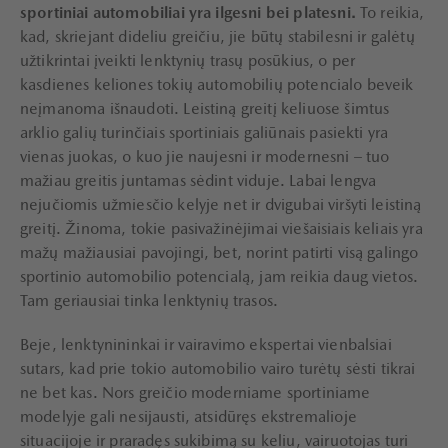
sportiniai automobiliai yra ilgesni bei platesni.
To reikia,
kad, skriejant dideliu greičiu, jie būtų stabilesni ir galėtų
užtikrintai įveikti lenktynių trasų posūkius, o per
kasdienes keliones tokių automobilių potencialo beveik
neįmanoma išnaudoti. Leistiną greitį keliuose šimtus
arklio galių turinčiais sportiniais galiūnais pasiekti yra
vienas juokas, o kuo jie naujesni ir modernesni – tuo
mažiau greitis juntamas sėdint viduje. Labai lengva
nejučiomis užmiesčio kelyje net ir dvigubai viršyti leistiną
greitį. Žinoma, tokie pasivažinėjimai viešaisiais keliais yra
mažų mažiausiai pavojingi, bet, norint patirti visą galingo
sportinio automobilio potencialą, jam reikia daug vietos.
Tam geriausiai tinka lenktynių trasos.
Beje, lenktynininkai ir vairavimo ekspertai vienbalsiai
sutars, kad prie tokio automobilio vairo turėtų sėsti tikrai
ne bet kas. Nors greičio moderniame sportiniame
modelyje gali nesijausti, atsidūręs ekstremalioje
situacijoje ir praradęs sukibimą su keliu, vairuotojas turi