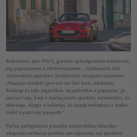
Rašydamas apie MX-5, garsusis apžvalgininkas minėjo tai,
jog paprastumas ir elementarumas – svarbiausios šios
automobilio ypatybės, leidžiančios mėgautis vairavimu:
„Naujasis modelis geresnis nei bet kuris ankstesnis.
Kadangi jis toks organiškas, neapdorotas ir paprastas, jis
jaučiasi taip, kaip ir turėtų jaustis sportinis automobilis. Jis
dainuoja, dūzgia ir šokinėja. Jis visada nekantrus ir žvalus,
todėl ir pats toks pasijunti.“
Pačius galingiausius pasaulio automobilius išbandęs
ekspertas netikėtai įvertino net silpnesnį, vos pusantro